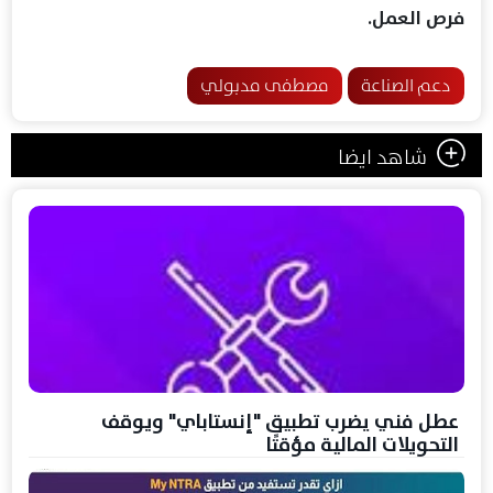
فرص العمل.
دعم الصناعة
مصطفى مدبولي
شاهد ايضا
عطل فني يضرب تطبيق "إنستاباي" ويوقف
التحويلات المالية مؤقتًا