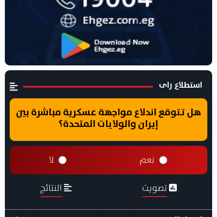
استطلاع راى
هل تتوقع اندلاع مواجهة عسكرية مباشرة بين
إيران والولايات المتحدة؟
نعم
لا
تصويت
النتائج