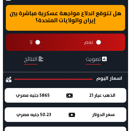
هل تتوقع اندلاع مواجهة عسكرية مباشرة بين
إيران والولايات المتحدة؟
نعم
لا
تصويت
النتائج
اسعار اليوم
الذهب عيار 21
5865 جنيه مصري
سعر الدولار
50.23 جنيه مصري