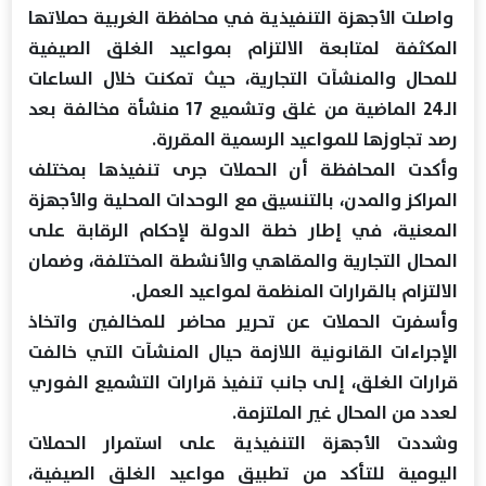
واصلت الأجهزة التنفيذية في محافظة الغربية حملاتها
المكثفة لمتابعة الالتزام بمواعيد الغلق الصيفية
للمحال والمنشآت التجارية، حيث تمكنت خلال الساعات
الـ24 الماضية من غلق وتشميع 17 منشأة مخالفة بعد
رصد تجاوزها للمواعيد الرسمية المقررة.
وأكدت المحافظة أن الحملات جرى تنفيذها بمختلف
المراكز والمدن، بالتنسيق مع الوحدات المحلية والأجهزة
المعنية، في إطار خطة الدولة لإحكام الرقابة على
المحال التجارية والمقاهي والأنشطة المختلفة، وضمان
الالتزام بالقرارات المنظمة لمواعيد العمل.
وأسفرت الحملات عن تحرير محاضر للمخالفين واتخاذ
الإجراءات القانونية اللازمة حيال المنشآت التي خالفت
قرارات الغلق، إلى جانب تنفيذ قرارات التشميع الفوري
لعدد من المحال غير الملتزمة.
وشددت الأجهزة التنفيذية على استمرار الحملات
اليومية للتأكد من تطبيق مواعيد الغلق الصيفية،