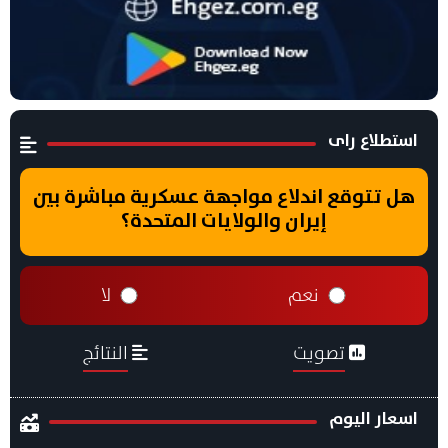
استطلاع راى
هل تتوقع اندلاع مواجهة عسكرية مباشرة بين
إيران والولايات المتحدة؟
نعم
لا
تصويت
النتائج
اسعار اليوم