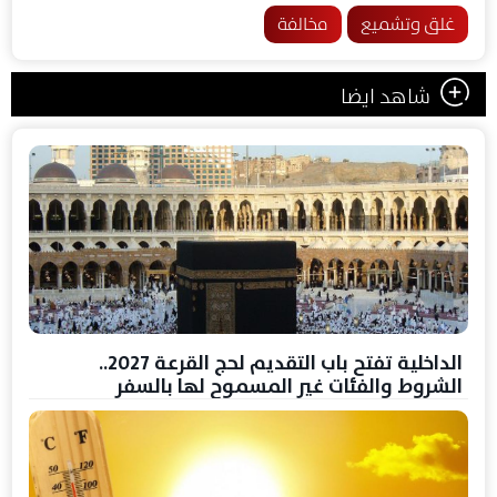
غلق وتشميع
مخالفة
شاهد ايضا
الداخلية تفتح باب التقديم لحج القرعة 2027..
الشروط والفئات غير المسموح لها بالسفر