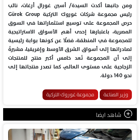
ومن جانبها أكدت السيدة/ أسين غورال أرغات، نائب
رئيس مجموعة شركات غوروك التركية Gürok Group
حرص المجموعة على توسيع استثماراتها في السوق
المصرية، باعتبارها إحدى أهم الأسواق الاستراتيجية
للمجموعة في المنطقة، فضلًا عن كونها بوابة رئيسية
لصادراتها إلى أسواق الشرق الأوسط وإفريقيا، مشيرةً
إلى أن المجموعة تُعد خامس أكبر منتج للمنتجات
الزجاجية على مستوى العالم، كما تصدر منتجاتها إلى
نحو 140 دولة.
وزير الصناعة
مجموعة غوروك التركية
شاهد ايضا