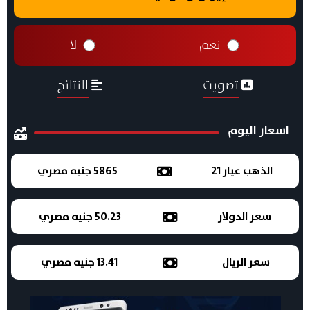
نعم
لا
تصويت
النتائج
اسعار اليوم
الذهب عيار 21
5865 جنيه مصري
سعر الدولار
50.23 جنيه مصري
سعر الريال
13.41 جنيه مصري