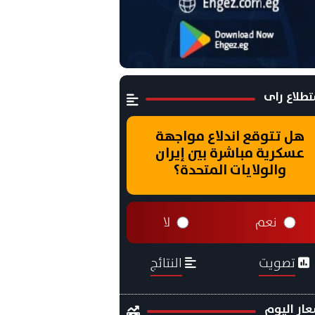
طلاع راى
هل تتوقع اندلاع مواجهة
عسكرية مباشرة بين إيران
والولايات المتحدة؟
نعم
لا
تصويت
النتائج
ار اليوم