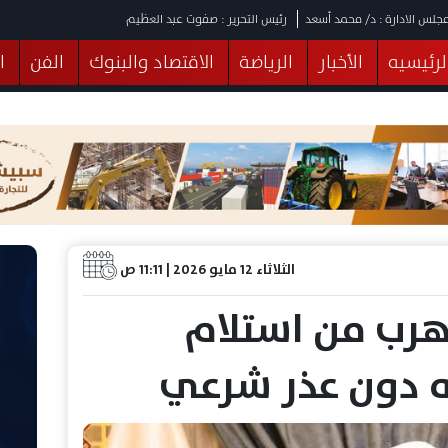
جلس الادارة : د/ محمد أسعد
رئيس التحرير : صفوت عبد العظيم
لرئيسيه
الأخبار
الرياضة
الاقتصاد والبنوك
الفن
ا
يقات
عربي ودولي
المرأة والطفل
التكنولوجيا
وهات
البرلمان
صحة
الثقافة
خدمات
منوعات
الثلاثاء 12 مايو 2026 | 11:11 ص
لتهرب من استلام
ه دون عذر شرعي