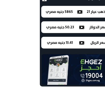
ذهب عيار 21
5865 جنيه مصري
ر الدولار
50.23 جنيه مصري
ر الريال
13.41 جنيه مصري