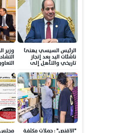
الرئيس السيسي يهنئ
وزير ال
ناشئات اليد بعد إنجاز
التشاد
تاريخي والتأهل إلى
التعاو
نصف نهائي كأس العالم
قضايا 
"الاقنص" : حملات مكثفة
مجلس ا