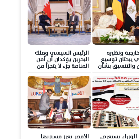
خارجية ونظيره
الرئيس السيسي وملك
ي يبحثان توسيع
البحرين يؤكدان أن أمن
ن والتنسيق بشأن
المنامة جزء لا يتجزأ من
المنطقة
الأمن القومي المصري
لوزراء يستعرض
الأقصر تعزز مسيرتها