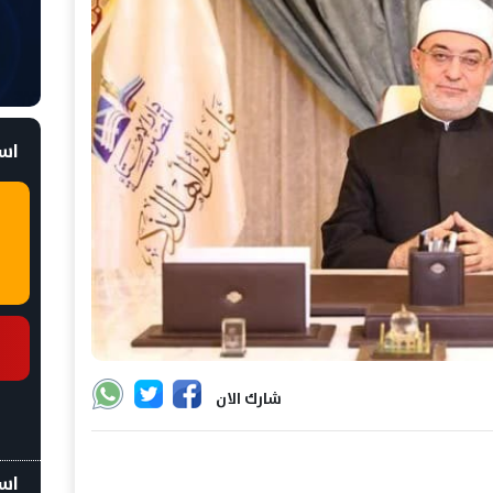
است
شارك الان
اسع