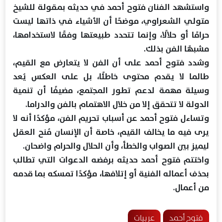
واستشهد الفنان فتوح أحمد في حديثه بمقولة للشيخ
متولي الشعراوي، موضحًا أن الأشياء في ذاتها ليست
حرامًا أو حلالًا، وإنما تتحدد طبيعتها وفقًا لاستخدامها،
مشبهًا الفن بذلك.
وشدد فتوح أحمد على أن الفن لا يتعارض مع القيم،
طالما لا يقدم محتوى خاطئًا، بل على العكس يُعد
وسيلة مهمة لدعم تطور المجتمع، مضيفًا أن تنمية
الدولة لا تتحقق إلا من خلال الاهتمام بالفن والدراما.
وتساءل فتوح أحمد عن أسباب تحريم الفن، مؤكدًا أنه لا
يرى فيه ما يخالف القيم، خاصة أن الإنسان مُنح العقل
ليميز بين الصواب والخطأ، وأن الحلال والحرام واضحان.
واختتم فتوح أحمد حديثه برفضه الدعوات التي تطالب
بحذف أعماله الفنية أو إتلافها، مؤكدًا تمسكه بما قدمه
من أعمال.
فتوح أحمد
عربيات