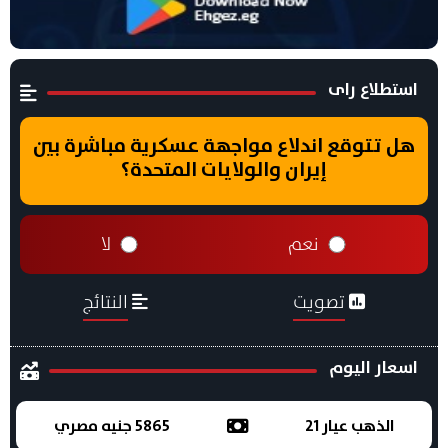
استطلاع راى
هل تتوقع اندلاع مواجهة عسكرية مباشرة بين
إيران والولايات المتحدة؟
نعم
لا
تصويت
النتائج
اسعار اليوم
الذهب عيار 21
5865 جنيه مصري