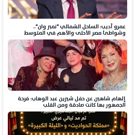
عمرو أديب: الساحل الشمالي "نمبر وان"..
وشواطئ مصر الأحلى والأهم في المتوسط
إلهام شاهين عن حفل شيرين عبد الوهاب: فرحة
الجمهور بها كانت صادقة ومن القلب