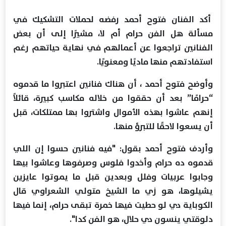
أكد الفنان فتوح أحمد رفضه لحملات التشكيك في
مسألة هل الفن حرام أم لا، مشيرًا إلى أن بعض
الفنانين تراجعوا عن أعمالهم في نهاية حياتهم رغم
استفادتهم منها ماديًا ومعنويًا.
وأوضح فتوح أحمد ، أن هناك فنانين اعتبروا ما قدموه
“حرامًا” بعد أن حققوا من خلاله مكاسب كبيرة، قائلاً
إنهم عاشوا بهذه الأموال واشتروا بها ممتلكات، قبل
أن يسعوا لاحقًا للتبرؤ منها.
وأردف فتوح أحمد بقول: "فيه فنانين حسوا إن اللي
قدموه ده حرام وأخدوا فلوس وصرفوها وعاشوا بيها
وجابوا عربيات وفلل وبعدين قبل ما يموتوا عايزين
يشيلوها، هو زي ما الشيخ متولي الشعراوي قال
الكوباية دي لو حطيت فيها خمرة تبقى حرام، إنما فيها
دلوقتي ينسون دي حلال، هو الفن كدا".