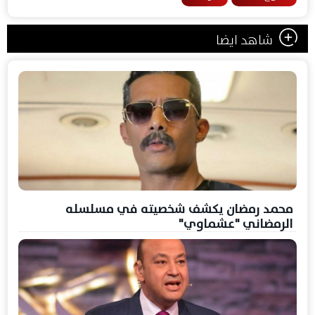
شاهد ايضا
محمد رمضان يكشف شخصيته في مسلسله
الرمضاني "عشماوي"