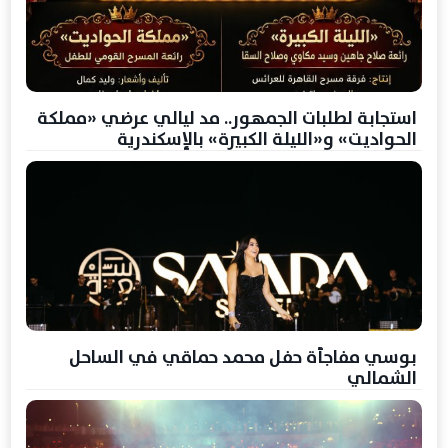
استجابة لطلبات الجمهور.. مد ليالي عرضي «مملكة
الحواديت» و«الليلة الكبيرة» بالإسكندرية
بوسي مفاجأة حفل محمد حماقي في الساحل
الشمالي