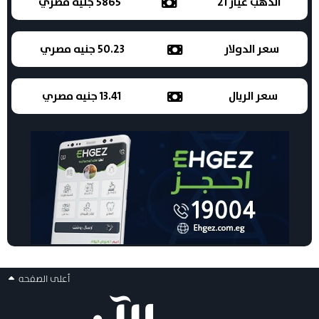
الذهب عيار 21
5865 جنيه مصري
سعر الدولار
50.23 جنيه مصري
سعر الريال
13.41 جنيه مصري
أعلى الصفحه