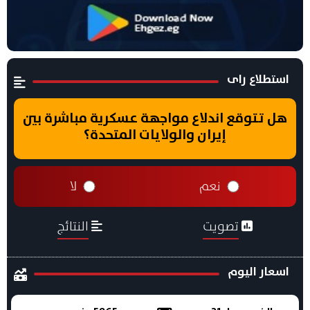
استطلاع راى
هل تتوقع اندلاع مواجهة عسكرية مباشرة بين
إيران والولايات المتحدة؟
نعم
لا
تصويت
النتائج
اسعار اليوم