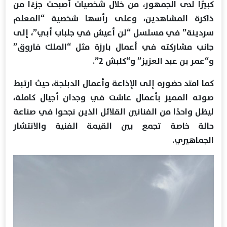
كبيرًا لدى الجمهور، من خلال شخصيات أصبحت جزءًا من
ذاكرة المشاهدين، وعلى رأسها شخصية “المعلم
سردينة” في مسلسل “لن أعيش في جلباب أبي”، إلى
جانب مشاركته في أعمال بارزة مثل “الملك فاروق”
و“عمر بن عبد العزيز” و“كلبش 2”.
كما امتد حضوره إلى الإذاعة وأعمال الدبلجة، حيث ارتبط
صوته المميز بأعمال عاشت في وجدان أجيال كاملة،
ليظل واحدًا من الفنانين القلائل الذين نجحوا في صناعة
حالة خاصة تجمع بين القيمة الفنية والانتشار
الجماهيري.