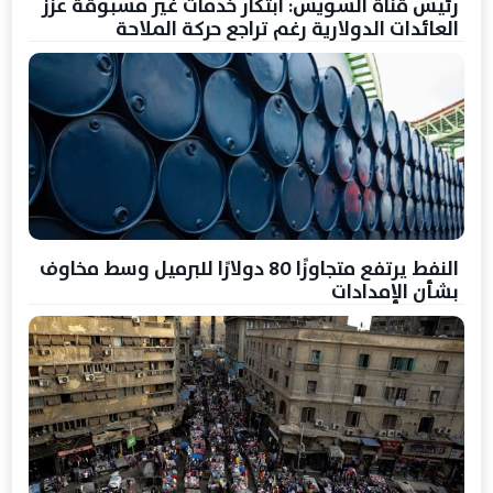
رئيس قناة السويس: ابتكار خدمات غير مسبوقة عزز
العائدات الدولارية رغم تراجع حركة الملاحة
النفط يرتفع متجاوزًا 80 دولارًا للبرميل وسط مخاوف
بشأن الإمدادات