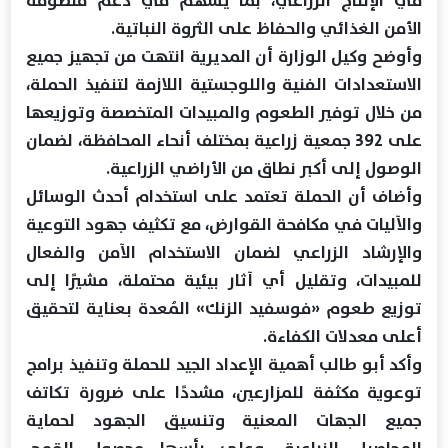
في الإنتاج الزراعي، بما يسهم في دعم منظومة
الأمن الغذائي والحفاظ على الثروة النباتية.
وأوضح وكيل الوزارة أن المديرية انتهت من تجهيز جميع
الاستعدادات الفنية واللوجستية اللازمة لتنفيذ الحملة،
من خلال توفير الطعوم والمبيدات المتخصصة وتوزيعها
على 392 جمعية زراعية بمختلف أنحاء المحافظة، لضمان
الوصول إلى أكبر نطاق من الأراضي الزراعية.
وأضاف أن الحملة تعتمد على استخدام أحدث الوسائل
والآليات في مكافحة القوارض، مع تكثيف جهود التوعية
والإرشاد الزراعي لضمان الاستخدام الآمن والفعال
للمبيدات، وتقليل أي آثار بيئية محتملة، مشيرًا إلى
توزيع طعوم «فوسفيد الزنك» المُعدة بعناية لتحقيق
أعلى معدلات الكفاءة.
وأكد أبو طالب أهمية الإعداد الجيد للحملة وتنفيذ برامج
توعوية مكثفة للمزارعين، مشددًا على ضرورة تكاتف
جميع الجهات المعنية وتنسيق الجهود لحماية