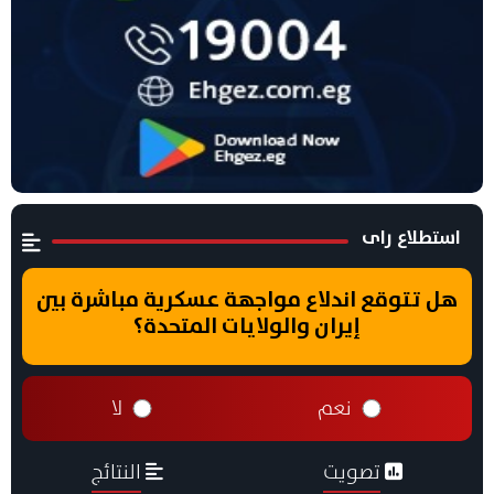
استطلاع راى
هل تتوقع اندلاع مواجهة عسكرية مباشرة بين
إيران والولايات المتحدة؟
نعم
لا
تصويت
النتائج