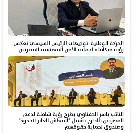
الحركة الوطنية: توجيهات الرئيس السيسي تعكس
رؤية متكاملة لحماية الأمن المعيشي للمصريين
النائب ياسر الحفناوي يطرح رؤية شاملة لدعم
المصريين بالخارج تشمل "المعاش العابر للحدود"
وصندوق لحماية حقوقهم