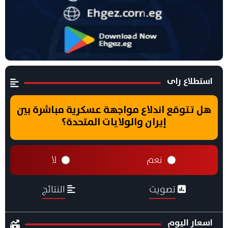
استطلاع راى
هل تتوقع اندلاع مواجهة عسكرية مباشرة بين
إيران والولايات المتحدة؟
نعم
لا
تصويت
النتائج
اسعار اليوم