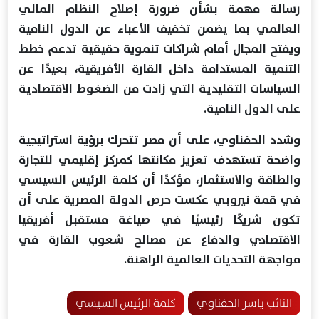
رسالة مهمة بشأن ضرورة إصلاح النظام المالي
العالمي بما يضمن تخفيف الأعباء عن الدول النامية
ويفتح المجال أمام شراكات تنموية حقيقية تدعم خطط
التنمية المستدامة داخل القارة الأفريقية، بعيدًا عن
السياسات التقليدية التي زادت من الضغوط الاقتصادية
على الدول النامية.
وشدد الحفناوي، على أن مصر تتحرك برؤية استراتيجية
واضحة تستهدف تعزيز مكانتها كمركز إقليمي للتجارة
والطاقة والاستثمار، مؤكدًا أن كلمة الرئيس السيسي
في قمة نيروبي عكست حرص الدولة المصرية على أن
تكون شريكًا رئيسيًا في صياغة مستقبل أفريقيا
الاقتصادي والدفاع عن مصالح شعوب القارة في
مواجهة التحديات العالمية الراهنة.
النائب ياسر الحفناوي
كلمة الرئيس السيسي