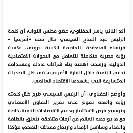
أكد النائب ياسر الحفناوي، عضو مجلس النواب، أن كلمة
الرئيس عبد الفتاح السيسي خلال قمة «أفريقيا –
فرنسا» المنعقدة بالعاصمة الكينية نيروبي، عكست
رؤية مصرية متكاملة للتعامل مع التحولات الاقتصادية
الدولية، ورسخت أهمية بناء شراكات عادلة ومستدامة
تدعم التنمية داخل القارة الأفريقية، في ظل التحديات
المتسارعة التي يشهدها الاقتصاد العالمي.
وأوضح الحفناوي، أن الرئيس السيسي طرح خلال كلمته
رؤية واضحة تقوم على تعزيز التعاون الاقتصادي
وتوسيع فرص الاستثمار ودعم الاقتصادات النامية، خاصة
مع ما يواجهه العالم من أزمات متلاحقة تتعلق بالطاقة
والغذاء وسلاسل الإمداد وارتفاع معدلات التضخم، مؤكدًا