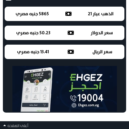
الذهب عيار 21
5865 جنيه مصري
سعر الدولار
50.23 جنيه مصري
سعر الريال
13.41 جنيه مصري
أعلى الصفحه