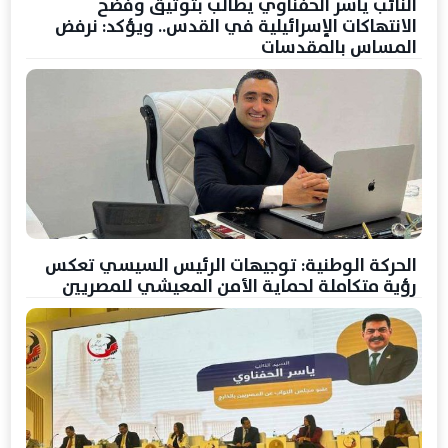
النائب ياسر الحفناوي يطالب بتوثيق وفضح
الانتهاكات الإسرائيلية في القدس.. ويؤكد: نرفض
المساس بالمقدسات
الحركة الوطنية: توجيهات الرئيس السيسي تعكس
رؤية متكاملة لحماية الأمن المعيشي للمصريين