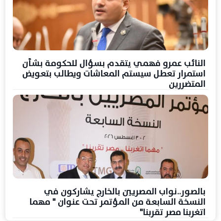
النائب عمرو فهمي يتقدم بسؤال للحكومة بشأن
استمرار تعطل سيستم المعاشات ويطالب بتعويض
المتضررين
بالصور..نواب المصريين بالخارج يشاركون في
النسخة السابعة من المؤتمر تحت عنوان " مهما
اتغربنا مصر تقربنا"