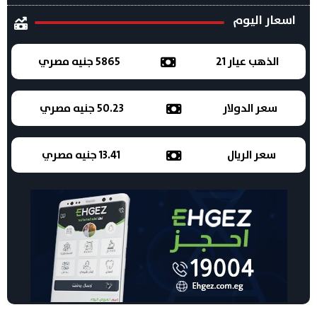
اسعار اليوم
الذهب عيار 21
5865 جنيه مصري
سعر الدولار
50.23 جنيه مصري
سعر الريال
13.41 جنيه مصري