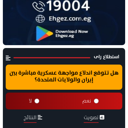
استطلاع راى
هل تتوقع اندلاع مواجهة عسكرية مباشرة بين
إيران والولايات المتحدة؟
نعم
لا
تصويت
النتائج