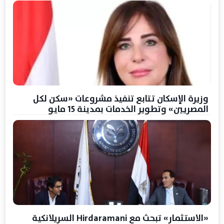
وزيرة الإسكان تتابع تنفيذ مشروعات «سكن لكل
المصريين» وتطوير الخدمات بمدينة 15 مايو
«الاستثمار» تبحث مع Hirdaramani السريلانكية