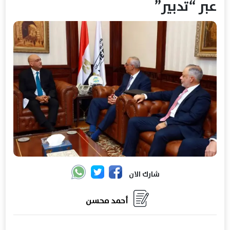
عبر “تدبير”
شارك الان
أحمد محسن