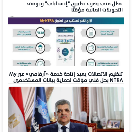
عطل فني يضرب تطبيق "إنستاباي" ويوقف
التحويلات المالية مؤقتًا
تنظيم الاتصالات يعيد إتاحة خدمة «أرقامي» عبر My
NTRA بحل فني مؤقت لحماية بيانات المستخدمين