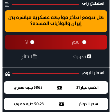
استطلاع راى
هل تتوقع اندلاع مواجهة عسكرية مباشرة بين
إيران والولايات المتحدة؟
نعم
لا
تصويت
النتائج
اسعار اليوم
الذهب عيار 21
5865 جنيه مصري
سعر الدولار
50.23 جنيه مصري