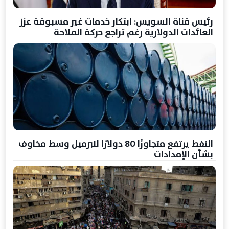
رئيس قناة السويس: ابتكار خدمات غير مسبوقة عزز
العائدات الدولارية رغم تراجع حركة الملاحة
النفط يرتفع متجاوزًا 80 دولارًا للبرميل وسط مخاوف
بشأن الإمدادات