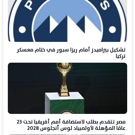
تشكيل بيراميدز أمام ريزا سبور في ختام معسكر
تركيا
مصر تتقدم بطلب لاستضافة أمم أفريقيا تحت 23
عامًا المؤهلة لأولمبياد لوس أنجلوس 2028