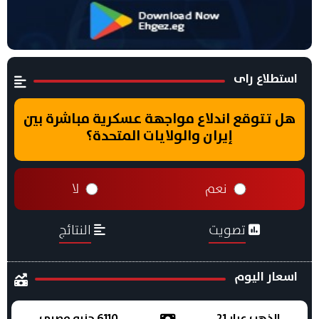
استطلاع راى
هل تتوقع اندلاع مواجهة عسكرية مباشرة بين
إيران والولايات المتحدة؟
نعم
لا
تصويت
النتائج
اسعار اليوم
الذهب عيار 21
6110 جنيه مصري