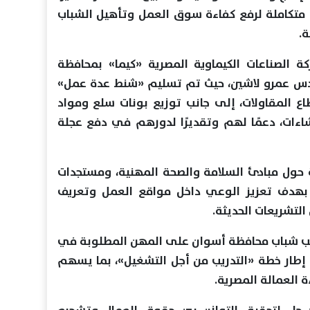
 متكاملة لرفع كفاءة سوق العمل وتأهيل الشباب
ة.
كة الصناعات الكيماوية المصرية «كيما» بمحافظة
دس عمرو لاشين، حيث تم تسليم «شنط عدة عمل»
اع المقاولات، إلى جانب توزيع بونات سلع ومواد
اءات، دعمًا لهم وتقديرًا لدورهم في دفع عجلة
 حول مبادئ السلامة والصحة المهنية، ومستجدات
نون العمل رقم 14 لسنة 2025، بهدف تعزيز الوعي داخل مواقع العمل وتعريف
لتشريعات الحديثة.
دريب شباب محافظة أسوان على المهن المطلوبة في
طار خطة «التدريب من أجل التشغيل»، بما يسهم
 العمالة المصرية.