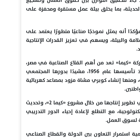
 جاء لتحقيق التوازن بين حقوق العمال وتشجيع
الحديثة، بما يخلق بيئة عمل مستقرة ومحفزة على
اد الوزير بمشروع «كيما 2»، مؤكدًا أنه يمثل نموذجًا صناعيًا متطورًا يعتمد على
لامة والبيئة، ويسهم في تعزيز القدرات الإنتاجية
.
كة «كيما» تعد من أهم القلاع الصناعية في مصر،
وتمثل نموذجًا للتنمية الصناعية منذ تأسيسها عام 1956، مشيدًا بدورها المجتمعي
 ومنها إنشاء كوبري مشاة مزود بمصاعد كهربائية
اطنين.
وأضاف المحافظ أن الشركة نجحت في تطوير إنتاجها من خلال مشروع «كيما 2»، وتحديث
ولوجية، مع التطلع لإعادة إحياء الدور التدريبي
ة لسوق العمل.
مية استمرار التعاون بين الدولة والقطاع الصناعي