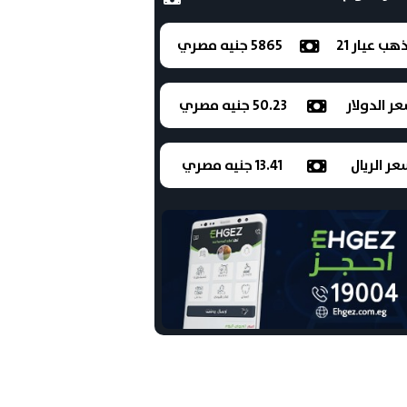
ذهب عيار 21
5865 جنيه مصري
ر الدولار
50.23 جنيه مصري
ر الريال
13.41 جنيه مصري