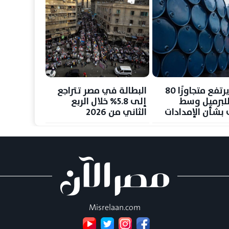
النفط يرتفع متجاوزًا 80
البطالة في مصر تتراجع
 للبرميل وسط
إلى 5.8% خلال الربع
بشأن الإمدادات
الثاني من 2026
Misrelaan.com