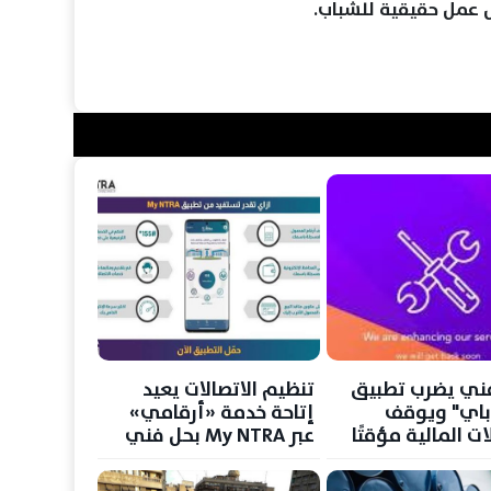
ص عمل حقيقية للشباب.
ني يضرب تطبيق
تنظيم الاتصالات يعيد
باي" ويوقف
إتاحة خدمة «أرقامي»
ات المالية مؤقتًا
عبر My NTRA بحل فني
مؤقت لحماية بيانات
المستخدمين