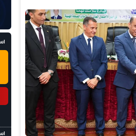
است
اسع