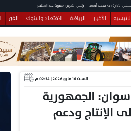
جلس الادارة : د/ محمد أسعد
رئيس التحرير : صفوت عبد العظيم
لرئيسيه
الأخبار
الرياضة
الاقتصاد والبنوك
الفن
ا
يقات
عربي ودولي
المرأة والطفل
التكنولوجيا
وهات
البرلمان
صحة
الثقافة
خدمات
منوعات
السبت 16 مايو 2026 | 02:54 م
أسوان: الجمهورية
ى الإنتاج ودعم