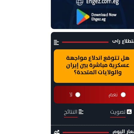
طلاع راى
هل تتوقع اندلاع مواجهة
عسكرية مباشرة بين إيران
والولايات المتحدة؟
نعم
لا
تصويت
النتائج
ار اليوم