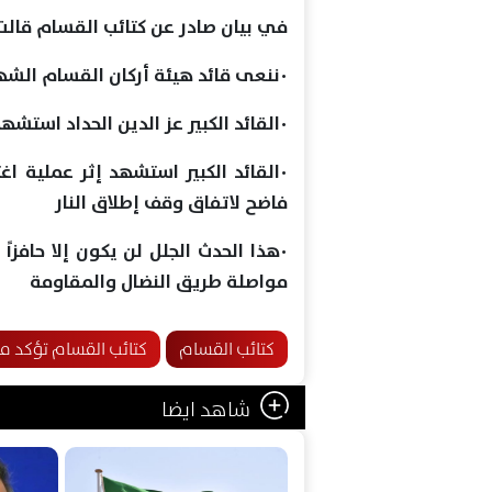
في بيان صادر عن كتائب القسام قالت
٠ننعى قائد هيئة أركان القسام الشهيد عز الدين الحداد "أبو صهيب"
٠القائد الكبير عز الدين الحداد استشهد برفقة زوجته وابنته وعدد من أبناء شعبنا
٠القائد الكبير استشهد إثر عملية ا
فاضح لاتفاق وقف إطلاق النار
٠هذا الحدث الجلل لن يكون إلا حافزا
مواصلة طريق النضال والمقاومة
كتائب القسام
كتائب القسام تؤكد مق
شاهد ايضا