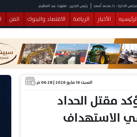
جلس الادارة : د/ محمد أسعد
رئيس التحرير : صفوت عبد العظيم
لرئيسيه
الأخبار
الرياضة
الاقتصاد والبنوك
الفن
ا
يقات
عربي ودولي
المرأة والطفل
التكنولوجيا
وهات
البرلمان
صحة
الثقافة
خدمات
منوعات
السبت 16 مايو 2026 | 04:28 م
كد مقتل الحداد
في الاستهداف