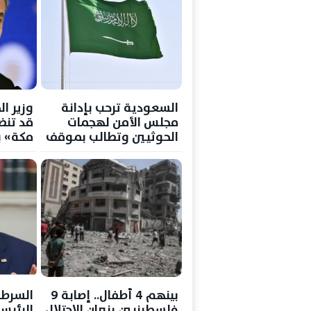
السعودية ترحب بإدانة
وزير ال
مجلس الأمن لهجمات
قد تنض
الحوثيين وتطالب بموقف
مكة» 
حازم لحماية الملاحة
فنية
الدولية
بينهم 4 أطفال.. إصابة 9
السرطا
فلسطينيين بنيران الاحتلال
الرئيس