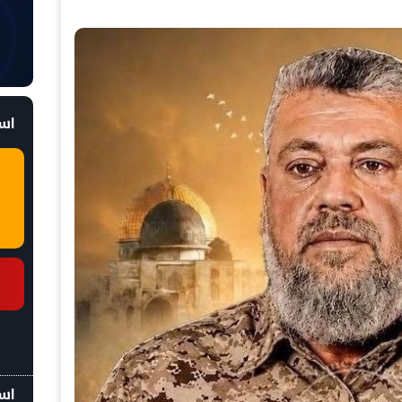
است
اسع