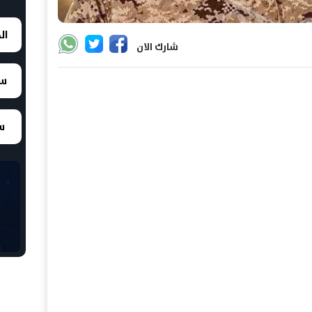
ال
شارك الان
سع
سع