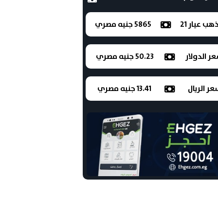
ذهب عيار 21
5865 جنيه مصري
ر الدولار
50.23 جنيه مصري
ر الريال
13.41 جنيه مصري