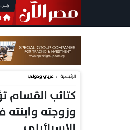
رئيس م
ا
التحق
فيدي
الرئيسية
عربي ودولي
كتائب القسام تؤ
وزوجته وابنته 
الاسرائيلي