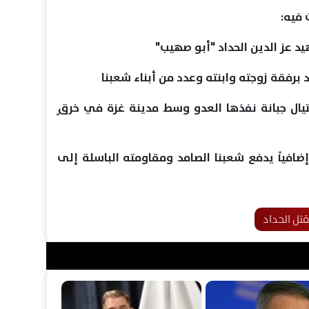
 فيه:
غتيال جبانة نفذها العدو وسط مدينة غزة في خرقٍ
ً إضافياً يدفع شعبنا الصامد ومقاومته الباسلة إلى
تل الحداد