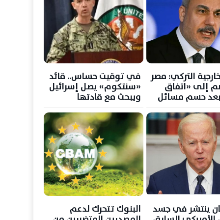
خارجية التركي: مصر
في توقيت حساس.. قائد
م إلى «اتفاق
«سنتكوم» يصل إسرائيل
بعد حسم مسائل
ويبحث مع قادتها
التطورات العسكرية
بالمنطقة
ن ينتشر في جسد
البنوك تتحرك لدعم
 الأمريكي السابق
المصدرين المتضررين من