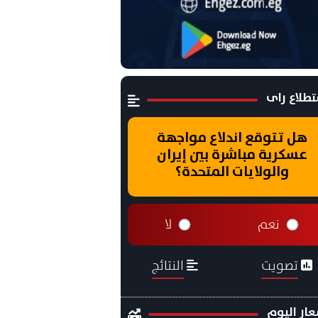
طلاع راى
هل تتوقع اندلاع مواجهة
عسكرية مباشرة بين إيران
والولايات المتحدة؟
نعم
لا
تصويت
النتائج
ار اليوم