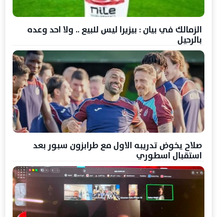
الزمالك في بيان : بيزيرا ليس للبيع .. ولا احد وعده
بالرحيل
صلاح يخوض تدريبه الاول مع طرابزون سبور بعد
استقبال اسطوري