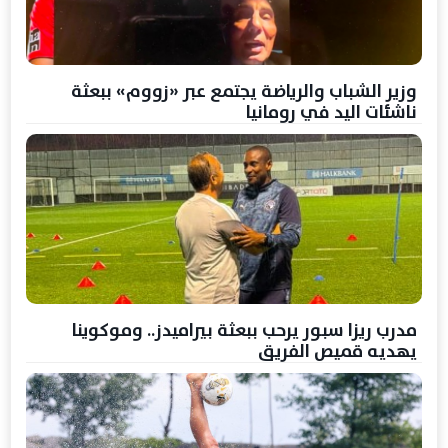
وزير الشباب والرياضة يجتمع عبر «زووم» ببعثة
ناشئات اليد في رومانيا
مدرب ريزا سبور يرحب ببعثة بيراميدز.. وموكوينا
يهديه قميص الفريق