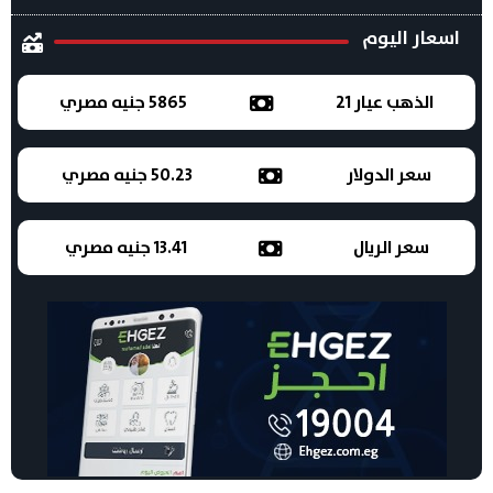
اسعار اليوم
الذهب عيار 21
5865 جنيه مصري
سعر الدولار
50.23 جنيه مصري
سعر الريال
13.41 جنيه مصري