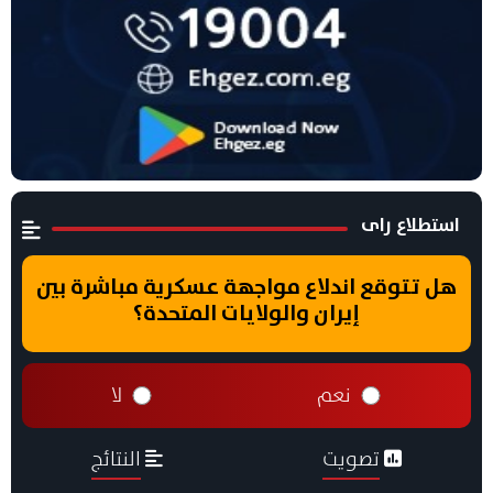
استطلاع راى
هل تتوقع اندلاع مواجهة عسكرية مباشرة بين
إيران والولايات المتحدة؟
نعم
لا
تصويت
النتائج