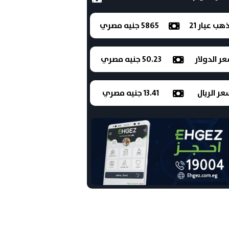
ذهب عيار 21
5865 جنيه مصري
ر الدولار
50.23 جنيه مصري
ر الريال
13.41 جنيه مصري