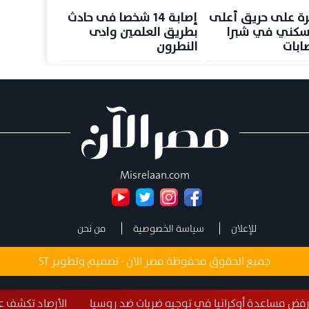
ة على حريق أعلى
إصابة 14 شخصا فى حادث
سكني في شبرا
بطريق العلمين وادى
ابات
النطرون
Misrelaan.com
للإعلان
سياسة الخصوصية
من نحن
جميع الحقوق محفوظة مصر الان - تصميم وتطوير
ST
انيا في توجيه ضربات ضد روسيا
الأرصاد تكشف عن تفاصيل طقس غد