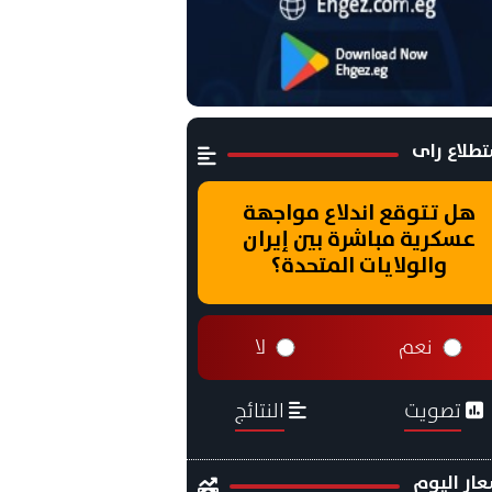
طلاع راى
هل تتوقع اندلاع مواجهة
عسكرية مباشرة بين إيران
والولايات المتحدة؟
نعم
لا
تصويت
النتائج
ار اليوم