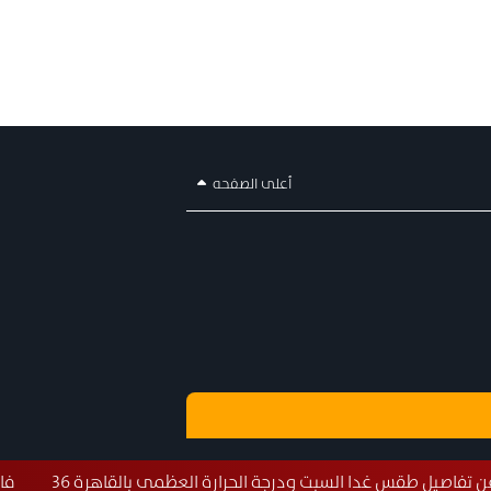
أعلى الصفحه
ا السبت ودرجة الحرارة العظمى بالقاهرة 36
فايننشال تايمز: الح