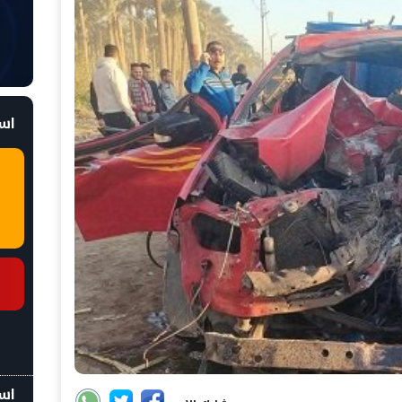
است
اسع