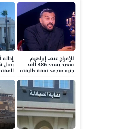
للإفراج عنه.. إبراهيم
سعيد يسدد 486 ألف
بقتل ش
جنيه متجمد نفقة طليقته
المفتي