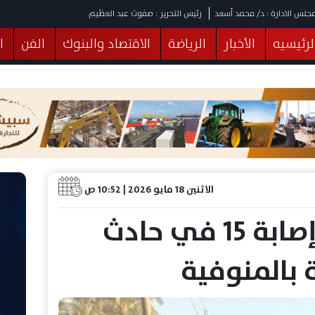
جلس الادارة : د/ محمد أسعد
رئيس التحرير : صفوت عبد العظيم
لرئيسيه
الأخبار
الرياضة
الاقتصاد والبنوك
الفن
ا
يقات
عربي ودولي
المرأة والطفل
التكنولوجيا
وهات
البرلمان
صحة
الثقافة
خدمات
منوعات
الاثنين 18 مايو 2026 | 10:52 ص
مصرع شخصين وإصابة 15 في حادث
 بالمنوفية