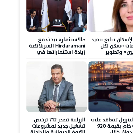
لإسكان تتابع تنفيذ
«الاستثمار» تبحث مع
ات «سكن لكل
Hirdaramani السريلانكية
ين» وتطوير
زيادة استثماراتها في
مدينة 15 مايو
مصر بقطاع الملابس
الجاهزة
لبترول تتعاقد على
الزراعة تصدر 712 ترخيص
شحنات خام بقيمة 920
تشغيل جديد لمشروعات
ولار خلال
الثروة الحيوانية والداجنة