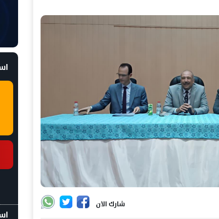
است
شارك الان
اسع