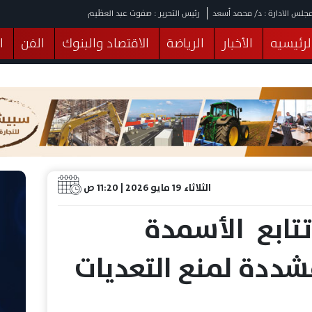
جلس الادارة : د/ محمد أسعد
رئيس التحرير : صفوت عبد العظيم
لرئيسيه
الأخبار
الرياضة
الاقتصاد والبنوك
الفن
ا
يقات
عربي ودولي
المرأة والطفل
التكنولوجيا
وهات
البرلمان
صحة
الثقافة
خدمات
منوعات
الثلاثاء 19 مايو 2026 | 11:20 ص
تتابع الأسمدة
ددة لمنع التعديات