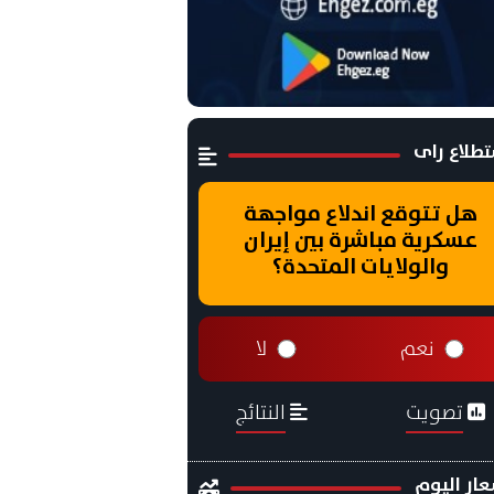
طلاع راى
هل تتوقع اندلاع مواجهة
عسكرية مباشرة بين إيران
والولايات المتحدة؟
نعم
لا
تصويت
النتائج
ار اليوم