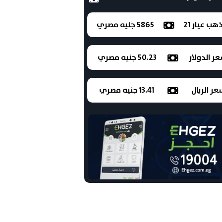
ذهب عيار 21
5865 جنيه مصري
ر الدولار
50.23 جنيه مصري
ر الريال
13.41 جنيه مصري