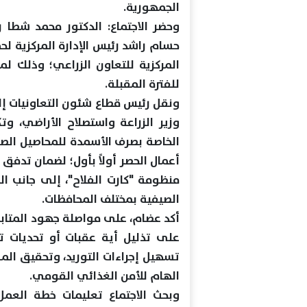
الجمهورية.
وحضر الاجتماع: الدكتور محمد شطا ر
حسام راشد رئيس الإدارة المركزية لحما
المركزية للتعاون الزراعي؛ وذلك لم
للفترة المقبلة.
ونقل رئيس قطاع شئون التعاونيات إلى
وزير الزراعة واستصلاح الأراضي، وت
الخاصة بصرف الأسمدة للمحاصيل الصيف
أعمال الحصر أولاً بأول؛ لضمان تدفق
منظومة "كارت الفلاح"، إلى جانب الم
الصيفية بمختلف المحافظات.
أكد عضام، على مواصلة جهود المتابع
على تذليل أية عقبات أو تحديات ت
تسهيل إجراءات التوريد، وتحقيق ال
الهام للأمن الغذائي القومي.
وبحث الاجتماع تعليمات خطة العمل