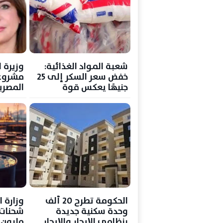
شعبة المواد الغذائية:
وزيرة ا
خفض سعر السكر إلى 25
مشروع
جنيهًا يعكس قوة
المصري
المخزون الاستراتيجي
الخدمات ب
الحكومة تطرح 20 ألف
وزارة ا
وحدة سكنية جديدة
بنظامي الإيجار والإيجار
مليون د