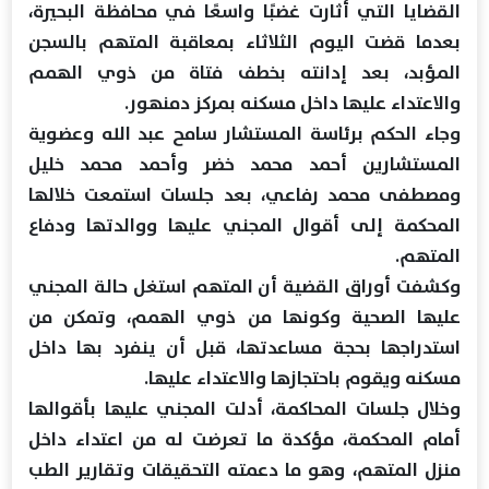
القضايا التي أثارت غضبًا واسعًا في محافظة البحيرة،
بعدما قضت اليوم الثلاثاء بمعاقبة المتهم بالسجن
المؤبد، بعد إدانته بخطف فتاة من ذوي الهمم
والاعتداء عليها داخل مسكنه بمركز دمنهور.
وجاء الحكم برئاسة المستشار سامح عبد الله وعضوية
المستشارين أحمد محمد خضر وأحمد محمد خليل
ومصطفى محمد رفاعي، بعد جلسات استمعت خلالها
المحكمة إلى أقوال المجني عليها ووالدتها ودفاع
المتهم.
وكشفت أوراق القضية أن المتهم استغل حالة المجني
عليها الصحية وكونها من ذوي الهمم، وتمكن من
استدراجها بحجة مساعدتها، قبل أن ينفرد بها داخل
مسكنه ويقوم باحتجازها والاعتداء عليها.
وخلال جلسات المحاكمة، أدلت المجني عليها بأقوالها
أمام المحكمة، مؤكدة ما تعرضت له من اعتداء داخل
منزل المتهم، وهو ما دعمته التحقيقات وتقارير الطب