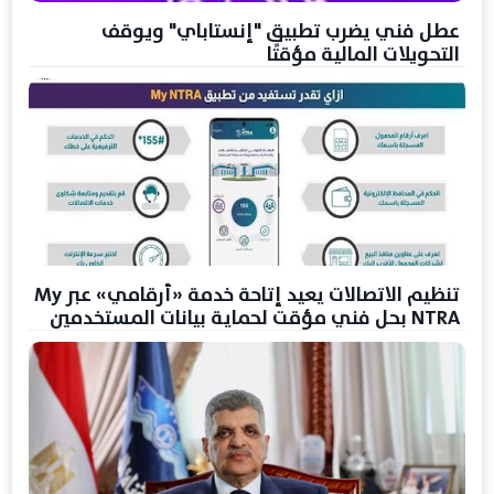
عطل فني يضرب تطبيق "إنستاباي" ويوقف
التحويلات المالية مؤقتًا
تنظيم الاتصالات يعيد إتاحة خدمة «أرقامي» عبر My
NTRA بحل فني مؤقت لحماية بيانات المستخدمين