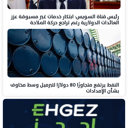
رئيس قناة السويس: ابتكار خدمات غير مسبوقة عزز
العائدات الدولارية رغم تراجع حركة الملاحة
النفط يرتفع متجاوزًا 80 دولارًا للبرميل وسط مخاوف
بشأن الإمدادات