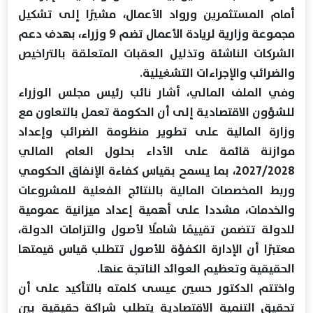
أمام المستثمرين ورواد الأعمال، مشيرًا إلى تشكيل
مجموعة وزارية لريادة الأعمال تضم 9 وزراء، بهدف دعم
الشركات الناشئة وتذليل العقبات المتعلقة بالتراخيص
والضرائب والإجراءات التشغيلية.
وفي الملف المالي، أشار نائب رئيس مجلس الوزراء
للشؤون الاقتصادية إلى أن الحكومة تعمل بالتعاون مع
وزارة المالية على تطوير منظومة الضرائب وإعداد
موازنة قائمة على الأداء بحلول العام المالي
2027/2028، بما يسمح بقياس كفاءة الإنفاق الحكومي
وربط المخصصات المالية بالنتائج الفعلية للمشروعات
والخدمات، مشددا على أهمية إعداد ميزانية عمومية
للدولة تتضمن تقييمًا شاملًا لأصول والتزامات الدولة،
معتبرًا أن الإدارة الكفؤة للأصول تتطلب قياس قيمتها
الحقيقية وتعظيم العوائد الناتجة عنها.
واختتم الدكتور حسين عيسى كلمته بالتأكيد على أن
تحقيق التنمية الاقتصادية يتطلب شراكة حقيقية بين