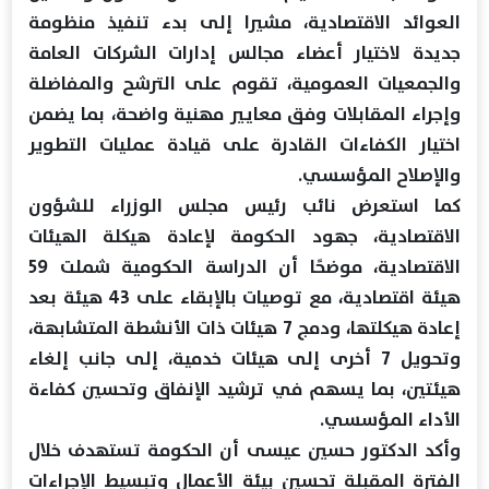
العوائد الاقتصادية، مشيرا إلى بدء تنفيذ منظومة
جديدة لاختيار أعضاء مجالس إدارات الشركات العامة
والجمعيات العمومية، تقوم على الترشح والمفاضلة
وإجراء المقابلات وفق معايير مهنية واضحة، بما يضمن
اختيار الكفاءات القادرة على قيادة عمليات التطوير
والإصلاح المؤسسي.
كما استعرض نائب رئيس مجلس الوزراء للشؤون
الاقتصادية، جهود الحكومة لإعادة هيكلة الهيئات
الاقتصادية، موضحًا أن الدراسة الحكومية شملت 59
هيئة اقتصادية، مع توصيات بالإبقاء على 43 هيئة بعد
إعادة هيكلتها، ودمج 7 هيئات ذات الأنشطة المتشابهة،
وتحويل 7 أخرى إلى هيئات خدمية، إلى جانب إلغاء
هيئتين، بما يسهم في ترشيد الإنفاق وتحسين كفاءة
الأداء المؤسسي.
وأكد الدكتور حسين عيسى أن الحكومة تستهدف خلال
الفترة المقبلة تحسين بيئة الأعمال وتبسيط الإجراءات