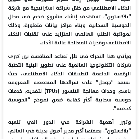
الذكاء الاصطناعي من خلال شراكة استراتيجية مع شركة
“بلاكستون”، تستهدف إنشاء مشروع ضخم في مجال
الحوسبة السحابية وبناء مراكز بيانات متطورة، وذلك
لمواكبة الطلب العالمي المتزايد على تقنيات الذكاء
الاصطناعي وقدرات المعالجة عالية الأداء.
ويأتي هذا التحرك في ظل تصاعد المنافسة بين كبرى
شركات التكنولوجيا العالمية على تطوير البنية التحتية
الرقمية الداعمة لتطبيقات الذكاء الاصطناعي، حيث
تعتمد “جوجل” على شرائحها المتخصصة المعروفة
باسم وحدات معالجة التنسور (TPUs) لتقديم خدمات
حوسبة سحابية أكثر كفاءة ضمن نموذج “الحوسبة
كخدمة”.
وتبرز أهمية الشراكة في الدور الذي تلعبه
“بلاكستون”، بصفتها أكبر مدير أصول بديلة في العالم،