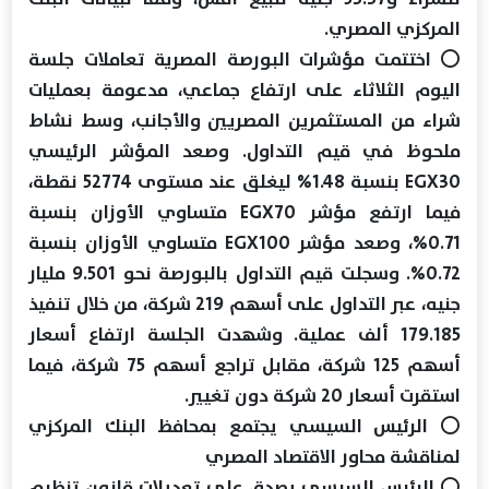
المركزي المصري.
⭕ اختتمت مؤشرات البورصة المصرية تعاملات جلسة
اليوم الثلاثاء على ارتفاع جماعي، مدعومة بعمليات
شراء من المستثمرين المصريين والأجانب، وسط نشاط
ملحوظ في قيم التداول. وصعد المؤشر الرئيسي
EGX30 بنسبة 1.48% ليغلق عند مستوى 52774 نقطة،
فيما ارتفع مؤشر EGX70 متساوي الأوزان بنسبة
0.71%، وصعد مؤشر EGX100 متساوي الأوزان بنسبة
0.72%. وسجلت قيم التداول بالبورصة نحو 9.501 مليار
جنيه، عبر التداول على أسهم 219 شركة، من خلال تنفيذ
179.185 ألف عملية. وشهدت الجلسة ارتفاع أسعار
أسهم 125 شركة، مقابل تراجع أسهم 75 شركة، فيما
استقرت أسعار 20 شركة دون تغيير.
⭕ الرئيس السيسي يجتمع بمحافظ البنك المركزي
لمناقشة محاور الاقتصاد المصري
⭕ الرئيس السيسي يصدق على تعديلات قانون تنظيم