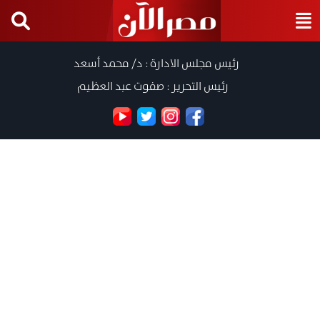
رئيس مجلس الادارة : د/ محمد أسعد
رئيس التحرير : صفوت عبد العظيم