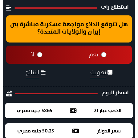
استطلاع راى
هل تتوقع اندلاع مواجهة عسكرية مباشرة بين
إيران والولايات المتحدة؟
نعم
لا
تصويت
النتائج
اسعار اليوم
الذهب عيار 21
5865 جنيه مصري
سعر الدولار
50.23 جنيه مصري