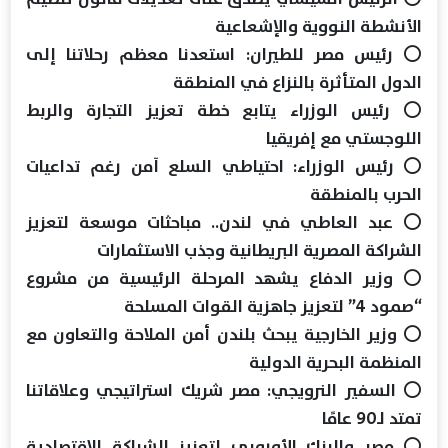
الأنشطة النووية والإشعاعية
⭕ رئيس مصر للطيران: استعدنا معظم رحلاتنا إلى
الدول المتأثرة بالنزاع في المنطقة
⭕ رئيس الوزراء يتابع خطة تعزيز التجارة والربط
اللوجستي مع إفريقيا
⭕ رئيس الوزراء: احتياطي السلع آمن رغم تداعيات
الحرب بالمنطقة
⭕ عبد العاطي في لندن.. مباحثات موسعة لتعزيز
الشراكة المصرية البريطانية وجذب الاستثمارات
⭕ وزير الدفاع يشهد المرحلة الرئيسية من مشروع
“صمود 4” لتعزيز جاهزية القوات المسلحة
⭕ وزير الخارجية يبحث بلندن أمن الملاحة والتعاون مع
المنظمة البحرية الدولية
⭕ السفير النرويجي: مصر شريك استراتيجي وعلاقاتنا
تمتد لـ90 عامًا
⭕ مصر والبنك الأوروبي لتعزيز الشراكة الاقتصادية