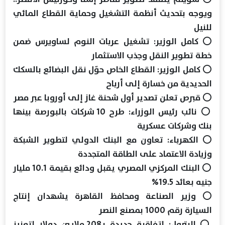
ويوجه بتحديث أنظمة التشغيل وحماية القطاع المائي
للنيل
⭕ كامل الوزير: تشغيل عربات النوم لساويرس ضمن
خطة تطوير النقل وجذب الاستثمار
⭕ كامل الوزير: القطاع الخاص حوّل نقل البضائع بالسكك
الحديدية من خسارة إلى أرباح
⭕ قبرص تعلن تصدير أول شحنة غاز إلى أوروبا عبر مصر
⭕ نائب رئيس الوزراء: طرح 10 شركات بالبورصة بينها
بنك وشركات عسكرية
⭕ الكهرباء: تعاون مع البنك الدولي لتطوير الشبكة
وزيادة الاعتماد على الطاقة المتجددة
⭕ البنك المركزي المصري يقبل ودائع بقيمة 10.1 مليار
جنيه بعائد 19.5%
⭕ وزير الصناعة ومحافظ القاهرة يشهدان إنتاج
السيارة رقم 1000 بمصنع النصر
⭕ البترول: اتفاقية جديدة بـ208 ملايين دولار لتعزيز