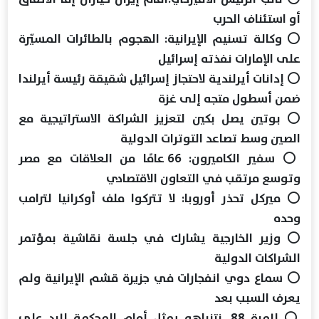
أو استئناف الحرب
⭕ وكالة تسنيم الإيرانية: الهجوم بالطائرات المسيّرة
على الإمارات نفذته إسرائيل
⭕ إدانات أيرلندية لاحتجاز إسرائيل شقيقة رئيسة أيرلندا
ضمن أسطول متجه إلى غزة
⭕ بوتين يصل بكين لتعزيز الشراكة الاستراتيجية مع
الصين وسط تصاعد التوترات الدولية
⭕ سفير الكاميرون: 66 عامًا من العلاقات مع مصر
وتوسع مرتقب في التعاون الاقتصادي
⭕ ميركل تحذر أوروبا: لا تتركوا ملف أوكرانيا لترامب
وحده
⭕ وزير الخارجية يشارك في جلسة نقاشية بمؤتمر
الشراكات الدولية
⭕ سماع دوي انفجارات في جزيرة قشم الإيرانية ولم
يعرف السبب بعد
⭕ للمرة 88.. نتنياهو يمثل أمام المحكمة للرد على