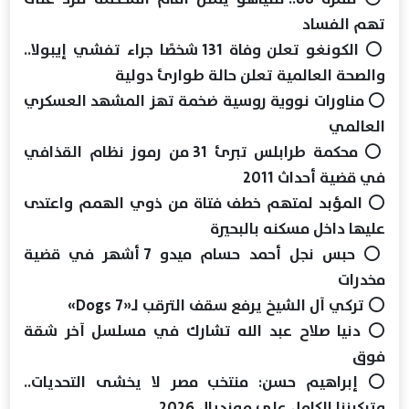
تهم الفساد
⭕ الكونغو تعلن وفاة 131 شخصًا جراء تفشي إيبولا..
والصحة العالمية تعلن حالة طوارئ دولية
⭕ مناورات نووية روسية ضخمة تهز المشهد العسكري
العالمي
⭕ محكمة طرابلس تبرئ 31 من رموز نظام القذافي
في قضية أحداث 2011
⭕ المؤبد لمتهم خطف فتاة من ذوي الهمم واعتدى
عليها داخل مسكنه بالبحيرة
⭕ حبس نجل أحمد حسام ميدو 7 أشهر في قضية
مخدرات
⭕ تركي آل الشيخ يرفع سقف الترقب لـ«7 Dogs»
⭕ دنيا صلاح عبد الله تشارك في مسلسل آخر شقة
فوق
⭕ إبراهيم حسن: منتخب مصر لا يخشى التحديات..
وتركيزنا الكامل على مونديال 2026