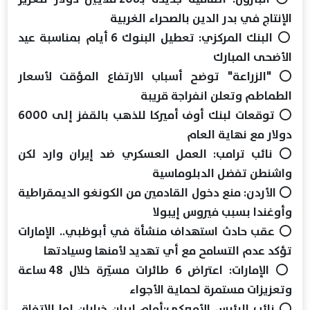
الإنتاج في بدر الدين بالصحراء الغربية
⭕ البنك المركزي: تعطيل البنوك 6 أيام بمناسبة عيد
الأضحى المبارك
⭕ "الزراعة" توضح أسباب الارتفاع المؤقت لأسعار
الطماطم وتعلن انفراجة قريبة
⭕ توقعات لبنك أوف أميركا للذهب بالقفز إلى 6000
دولار مع نهاية العام
⭕ نائب ترامب: العمل العسكري ضد إيران وارد لكن
واشنطن تفضل الدبلوماسية
⭕ الأردن: منع دخول القادمين من الكونغو الديمقراطية
وأوغندا بسبب فيروس إيبولا
⭕ عقب حادث استهداف منشأة في أبوظبي.. الإمارات
تؤكد عدم التسامح مع أي تهديد لأمنها وسيادتها
⭕ الإمارات: اعتراض 6 طائرات مسيّرة خلال 48 ساعة
وتعزيزات مستمرة لحماية الأجواء
⭕ نائب الرئيس الأميركي:أمام إيران خياران إما الاتفاق