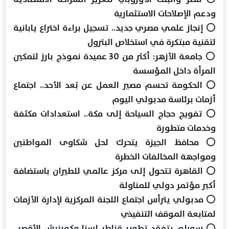
ودعم الإصلاحات الاستثمارية
⭕ إنجاز علمي مصري جديد.. تسجيل براءة اختراع يابانية
لتقنية مبتكرة في استخلاص البترول
⭕ جامعة الأزهر: أكثر من 30 عميدة نموذج بارز لتمكين
المرأة داخل المؤسسة
⭕ الحكومة تحسم مصير العمل عن بُعد الأحد.. اجتماع
أزمات برئاسة مدبولي اليوم
⭕ تفويج حجاج السياحة إلى مكة.. استعدادات مكثفة
وخدمات متطورة
⭕ محافظ الجيزة يتحرك لحل شكاوى المواطنين
ومواجهة المخالفات الخطرة
⭕ القاهرة تتحول إلى مركز عالمي للطيران باستضافة
أكبر مؤتمر دولي للمناولة
⭕ مدبولي يترأس اجتماع اللجنة المركزية لإدارة الأزمات
لمتابعة الموقف التنفيذي
⭕ سويلم يتفقد تطوير قناطر إسنا وكورنيش الأقصر..