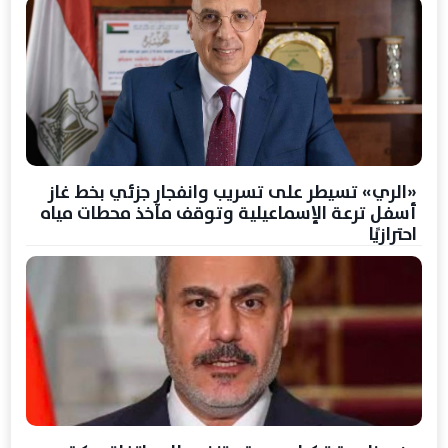
«الري» تسيطر على تسريب وانفجار جزئي بخط غاز
أسفل ترعة الإسماعيلية وتوقف مآخذ محطات مياه
احترازيًا