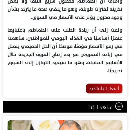
وأضاف أن الطماطم محصول سريع التلف ولا يمكن
تخزينه لفترات طويلة، وهو ما ينفي صحة ما يتردد بشأن
وجود مخزون يؤثر على الأسعار في السوق.
ولفت إلى أن زيادة الطلب على الطماطم باعتبارها
عنصرًا أساسيًا في الغذاء اليومي للمواطنين، ساهمت
في رفع الأسعار مؤقتًا، موضحًا أن الحل الحقيقي يتمثل
في زيادة المعروض مع بدء إنتاج العروة الجديدة خلال
الأسابيع المقبلة، وهو ما سيعيد التوازن إلى السوق
تدريجيًا.
أسعار الطماطم
شاهد ايضا