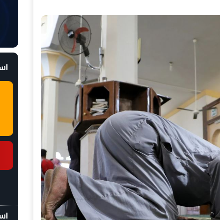
است
اسع