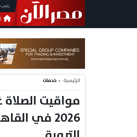
رئيس م
ا
التحق
فيدي
الرئيسية
خدمات
2026 في الق
التروية