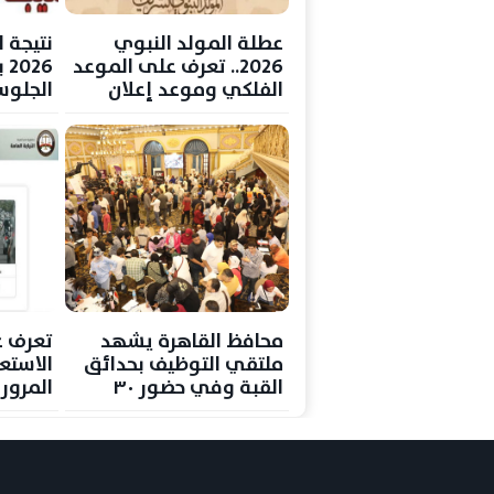
عطلة المولد النبوي
نتيجة ا
2026.. تعرف على الموعد
26
الفلكي وموعد إعلان
الجلوس
الإجازة الرسمية
الرسم
الحصول
محافظ القاهرة يشهد
تعرف 
ملتقي التوظيف بحدائق
الاستع
القبة وفي حضور ٣٠
المرور 
شركة