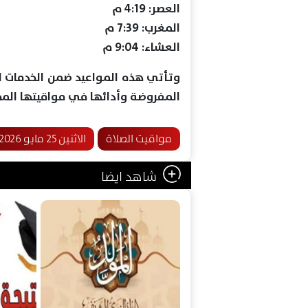
العصر: 4:19 م
المغرب: 7:39 م
العشاء: 9:04 م
وتأتي هذه المواعيد ضمن الخدمات ال
المفروضة وأدائها في مواقيتها المح
مواقيت الصلاة
الاثنين 25 مايو 2026
شاهد ايضا