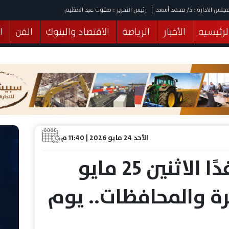
جلس الادارة : د/ محمد أسعد
رئيس التحرير : صفوت عبد العظيم
لرئيسيه
الأخبار
الرياضة
الاقتصاد والبنوك
الفن
ا
يقات
عربي ودولي
المرأة والطفل
التكنولوجيا
وهات
البرلمان
صحة
الثقافة
خدمات
منوعات
الأحد 24 مايو 2026 | 11:40 م
مواقيت الصلاة غدًا الاثنين 25 مايو
اهرة والمحافظات.. يوم