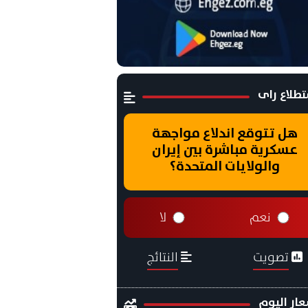
طلاع راى
هل تتوقع اندلاع مواجهة
عسكرية مباشرة بين إيران
والولايات المتحدة؟
نعم
لا
تصويت
النتائج
ار اليوم