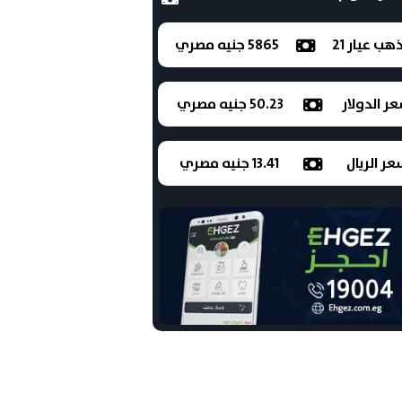
ذهب عيار 21
5865 جنيه مصري
ر الدولار
50.23 جنيه مصري
ر الريال
13.41 جنيه مصري