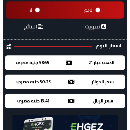
نعم
لا
تصويت
النتائج
اسعار اليوم
الذهب عيار 21
5865 جنيه مصري
سعر الدولار
50.23 جنيه مصري
سعر الريال
13.41 جنيه مصري