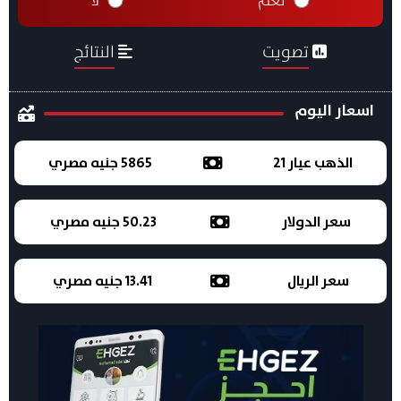
تصويت
النتائج
اسعار اليوم
الذهب عيار 21
5865 جنيه مصري
سعر الدولار
50.23 جنيه مصري
سعر الريال
13.41 جنيه مصري