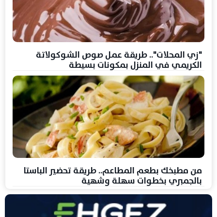
"زي المحلات".. طريقة عمل صوص الشوكولاتة
الكريمي في المنزل بمكونات بسيطة
من مطبخك بطعم المطاعم.. طريقة تحضير الباستا
بالجمبري بخطوات سهلة وشهية