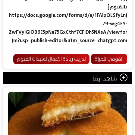
بالفيوم]
(https://docs.google.com/forms/d/e/1FAIpQLSfyLn
79-wg4EY-
ZwFVylGiOB6E5pNa75GxCthf7CFiDh5NXsA/viewfor
m?usp=publish-editor&utm_source=chatgpt.com)
القومي للمرأة
تدريب ريادة الأعمال لسيدات الفيوم
شاهد ايضا