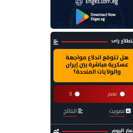
طلاع راى
هل تتوقع اندلاع مواجهة
عسكرية مباشرة بين إيران
والولايات المتحدة؟
نعم
لا
تصويت
النتائج
ار اليوم