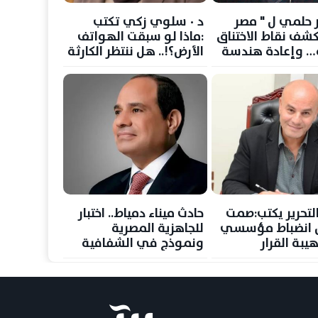
 حلمي ل " مصر
د ٠ سلوي زكي تكتب
كشف نقاط الاختناق
:ماذا لو سبقت الهواتف
ة… وإعادة هندسة
الأرض؟!.. هل ننتظر الكارثة
الطاقة العالمية
حتى نستعد
لتحرير يكتب:صمت
حادث ميناء دمياط.. اختبار
س انضباط مؤسسي
للجاهزية المصرية
يبة القرار
ونموذج في الشفافية
وصون الأمن القومي