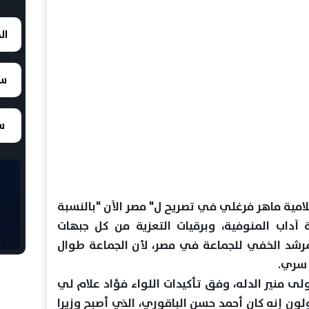
ال
سع
سع
امية ماهر فرغلي في تصريح ل" مصر الآن "بالنسبة
 آداب المنوفية، وبرقيات التعزية من كل جبهات
لمرشد الخفي للجماعة في مصر، لأن الجماعة طوال
 سري.
لى منير الدله، وفق تأكيدات اللواء فؤاد علام لي
ن إنه كان أحمد حسن الباقوري، الذي أصبح وزيرا