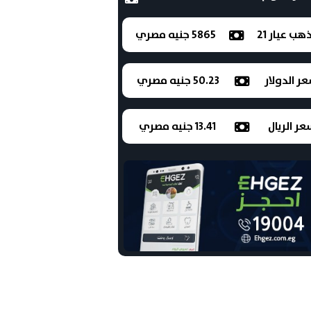
ذهب عيار 21
5865 جنيه مصري
ر الدولار
50.23 جنيه مصري
ر الريال
13.41 جنيه مصري