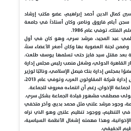
 كمال الدين أحمد إبراهيم، عضو مكتب إرشاد
 سجن أيام فاروق وناصر، وكان أستاذاً في جامعة
 الفلك، توفي عام 1986.
مي عبد المجيد، مرشد سري، وهو كان في أول
ضمن لجنة العضوية بها وكان أصغر الأعضاء سناً،
رة بعد مقتل سيد فايز حتى تسلمها يوسف طلعت.
ر القاهرة الدولي، وشغل منصب رئيس مجلس إدارة
وًا بمجلس إدارة بنك فيصل الإسلامي، ونائبًا لوزير
الإسكان والتعمير، ونائبًا لرئيس مجلس إدارة شركة المقاولون العرب، وتوفي عام 2013،
لجماعة الإخوان، رغم أن انتماءه معروف للجماعة.
 تولى مصطفى مشهور قيادة الجماعة بشكل سري.
، وجود مرشد علني مثل محمد بديع، وآخر متخفي
 في التنظيم، ووجود تنظيم علنين وهو الذي نراه
إخوانية، وهذا مهمته إشغال الأنظمة السياسية،
يم الحقيقي.