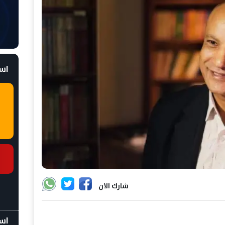
است
شارك الان
اسع