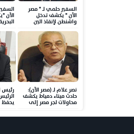
السفير حلمي لـ " مصر
السفير
الآن " يكشف تدخل
الآن "ي
واشنطن لإنقاذ الين
البحري
الياباني
خريطة 
نصر علام لـ (مصر الآن):
رئيس ا
حادث ميناء دمياط يكشف
الرئي
محاولات لجر مصر إلى
يحفظ ه
صراعات إقليمية