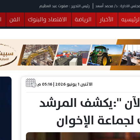
جلس الادارة : د/ محمد أسعد
رئيس التحرير : صفوت عبد العظيم
لرئيسيه
الأخبار
الرياضة
الاقتصاد والبنوك
الفن
ا
يقات
عربي ودولي
المرأة والطفل
التكنولوجيا
وهات
البرلمان
صحة
الثقافة
خدمات
منوعات
الاثنين 1 يونيو 2026 | 05:16 م
لآن ":يكشف المرشد
لجماعة الإخوان