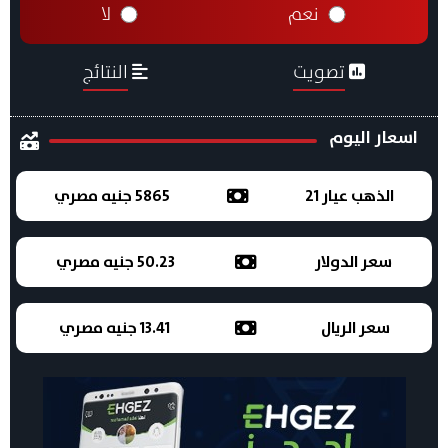
نعم
لا
تصويت
النتائج
اسعار اليوم
الذهب عيار 21
5865 جنيه مصري
سعر الدولار
50.23 جنيه مصري
سعر الريال
13.41 جنيه مصري