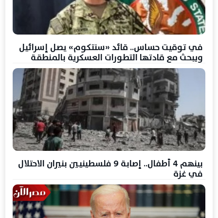
في توقيت حساس.. قائد «سنتكوم» يصل إسرائيل
ويبحث مع قادتها التطورات العسكرية بالمنطقة
بينهم 4 أطفال.. إصابة 9 فلسطينيين بنيران الاحتلال
في غزة