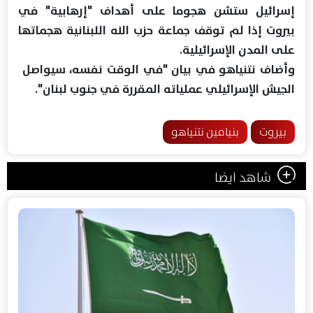
⁠إسرائيل ستشن ​هجوما على أهداف "إرهابية" ​في
بيروت إذا لم توقف جماعة ​حزب ​الله اللبنانية هجماتها
على ‌المدن ⁠الإسرائيلية.
وأضاف نتنياهو في بيان "في الوقت نفسه، سيواصل ​
الجيش ​الإسرائيلي ⁠عملياته المقررة في ​جنوب لبنان".
بيروت
بنيامين نتنياهو
شاهد ايضا