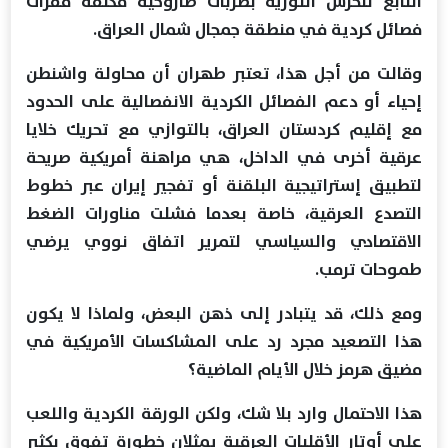
التابع للحرس الثورية بضربات صاروخية مكثفة مقرات
فصائل كردية في منطقة جمجال شمال العراق.
وقالت من أجل هذا، تعتبر طهران أن محاولة واشنطن
إحياء أو دعم الفصائل الكردية الانفصالية على الحدود
مع إقليم كردستان العراق، بالتوازي مع تحريك خلايا
عرقية أخرى في الداخل، هي مراهنة أمريكية صريحة
لتطبيق إستراتيجية البلقنة أو تفجير إيران عبر خطوط
التصدع العرقية، خاصة بعدما فشلت مناورات الضغط
الاقتصادي والسياسي لتمرير اتفاق نووي يرضي
طموحات ترمب.
ومع ذلك، قد يتبادر إلى ذهن البعض، ولماذا لا يكون
هذا التصعيد مجرد رد على المشاكسات الأمريكية في
مضيق هرمز خلال الأيام الماضية؟
هذا الاحتمال وارد بلا شك، ولكن الورقة الكردية واللعب
على أوتار الأقليات العرقية يمثلان خطورة تفوق بكثير