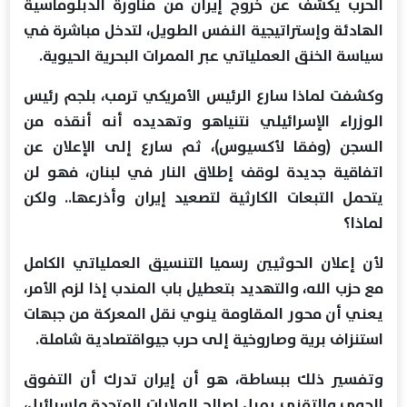
الحرب يكشف عن خروج إيران من مناورة الدبلوماسية
الهادئة وإستراتيجية النفس الطويل، لتدخل مباشرة في
سياسة الخنق العملياتي عبر الممرات البحرية الحيوية.
وكشفت لماذا سارع الرئيس الأمريكي ترمب، بلجم رئيس
الوزراء الإسرائيلي نتنياهو وتهديده أنه أنقذه من
السجن (وفقا لأكسيوس)، ثم سارع إلى الإعلان عن
اتفاقية جديدة لوقف إطلاق النار في لبنان، فهو لن
يتحمل التبعات الكارثية لتصعيد إيران وأذرعها.. ولكن
لماذا؟
لأن إعلان الحوثيين رسميا التنسيق العملياتي الكامل
مع حزب الله، والتهديد بتعطيل باب المندب إذا لزم الأمر،
يعني أن محور المقاومة ينوي نقل المعركة من جبهات
استنزاف برية وصاروخية إلى حرب جيواقتصادية شاملة.
وتفسير ذلك ببساطة، هو أن إيران تدرك أن التفوق
الجوي والتقني يميل لصالح الولايات المتحدة وإسرائيل،