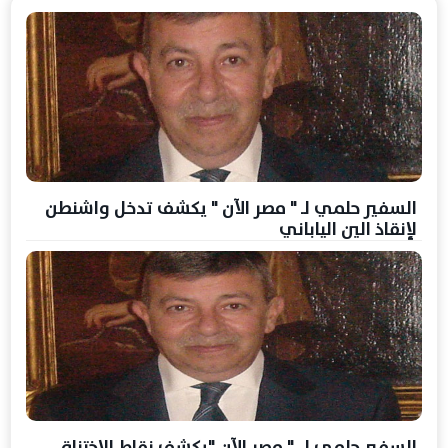
السفير حلمي لـ " مصر الآن " يكشف تدخل واشنطن
لإنقاذ الين الياباني
السفير حلمي ل " مصر الآن "يكشف نقاط الاختناق