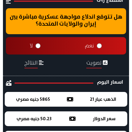
هل تتوقع اندلاع مواجهة عسكرية مباشرة بين
إيران والولايات المتحدة؟
نعم
لا
تصويت
النتائج
اسعار اليوم
الذهب عيار 21
5865 جنيه مصري
سعر الدولار
50.23 جنيه مصري