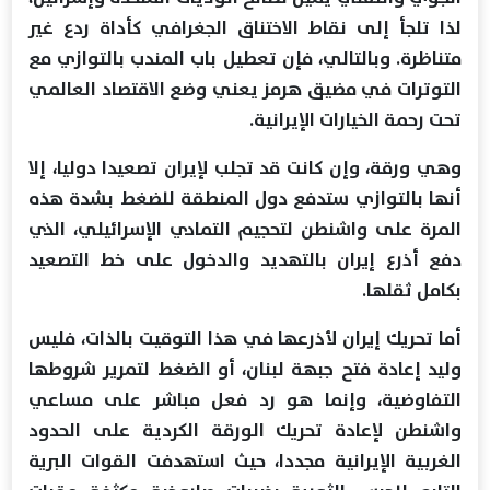
لذا تلجأ إلى نقاط الاختناق الجغرافي كأداة ردع غير
متناظرة. وبالتالي، فإن تعطيل باب المندب بالتوازي مع
التوترات في مضيق هرمز يعني وضع الاقتصاد العالمي
تحت رحمة الخيارات الإيرانية.
وهي ورقة، وإن كانت قد تجلب لإيران تصعيدا دوليا، إلا
أنها بالتوازي ستدفع دول المنطقة للضغط بشدة هذه
المرة على واشنطن لتحجيم التمادي الإسرائيلي، الذي
دفع أذرع إيران بالتهديد والدخول على خط التصعيد
بكامل ثقلها.
أما تحريك إيران لأذرعها في هذا التوقيت بالذات، فليس
وليد إعادة فتح جبهة لبنان، أو الضغط لتمرير شروطها
التفاوضية، وإنما هو رد فعل مباشر على مساعي
واشنطن لإعادة تحريك الورقة الكردية على الحدود
الغربية الإيرانية مجددا، حيث استهدفت القوات البرية