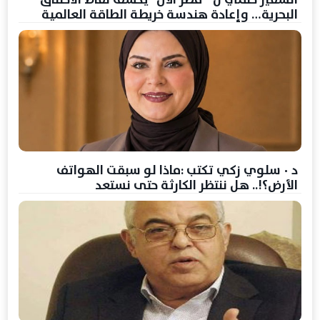
البحرية… وإعادة هندسة خريطة الطاقة العالمية
د ٠ سلوي زكي تكتب :ماذا لو سبقت الهواتف
الأرض؟!.. هل ننتظر الكارثة حتى نستعد