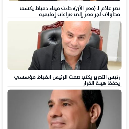
نصر علام لـ (مصر الآن): حادث ميناء دمياط يكشف
محاولات لجر مصر إلى صراعات إقليمية
رئيس التحرير يكتب:صمت الرئيس انضباط مؤسسي
يحفظ هيبة القرار