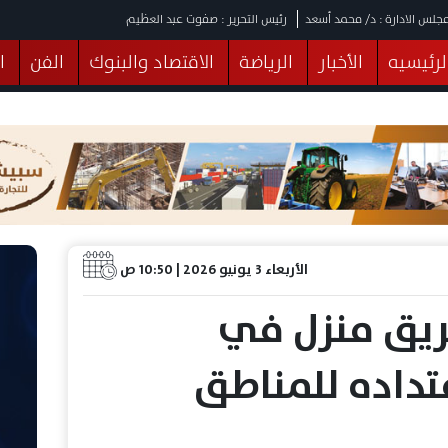
جلس الادارة : د/ محمد أسعد
رئيس التحرير : صفوت عبد العظيم
لرئيسيه
الأخبار
الرياضة
الاقتصاد والبنوك
الفن
ا
يقات
عربي ودولي
المرأة والطفل
التكنولوجيا
وهات
البرلمان
صحة
الثقافة
خدمات
منوعات
الأربعاء 3 يونيو 2026 | 10:50 ص
ريق منزل في
تداده للمناطق