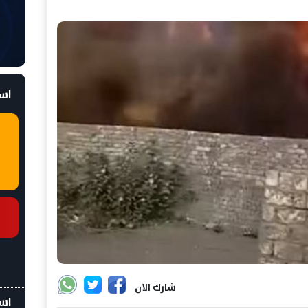
است
شارك الان
اسع