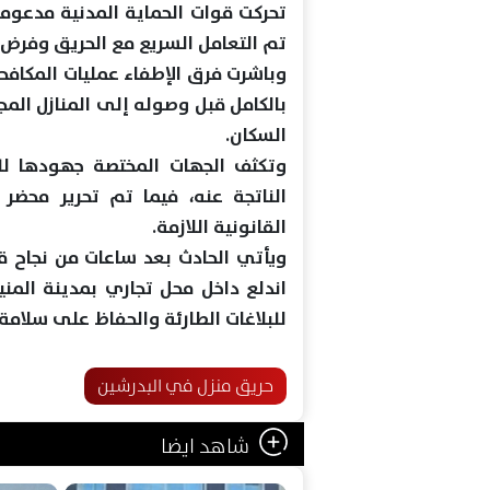
تحركت قوات الحماية المدنية مدعومة
تم التعامل السريع مع الحريق وفرض 
وباشرت فرق الإطفاء عمليات المكافح
بالكامل قبل وصوله إلى المنازل المج
السكان.
وتكثف الجهات المختصة جهودها للو
الناتجة عنه، فيما تم تحرير محضر ب
القانونية اللازمة.
ويأتي الحادث بعد ساعات من نجاح ق
اندلع داخل محل تجاري بمدينة المني
للبلاغات الطارئة والحفاظ على سلامة
حريق منزل في البدرشين
شاهد ايضا