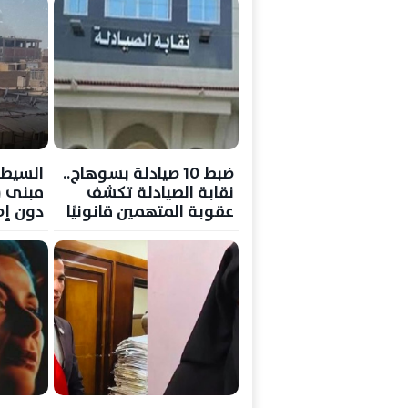
ضبط 10 صيادلة بسوهاج..
السيطر
نقابة الصيادلة تكشف
مبنى 
عقوبة المتهمين قانونيًا
دون إص