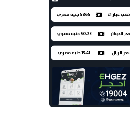
ذهب عيار 21
5865 جنيه مصري
ر الدولار
50.23 جنيه مصري
ر الريال
13.41 جنيه مصري