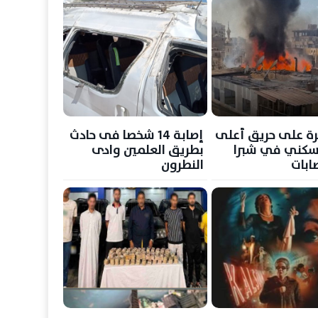
ة على حريق أعلى
إصابة 14 شخصا فى حادث
سكني في شبرا
بطريق العلمين وادى
ابات
النطرون