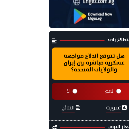
طلاع راى
هل تتوقع اندلاع مواجهة
عسكرية مباشرة بين إيران
والولايات المتحدة؟
نعم
لا
تصويت
النتائج
ار اليوم