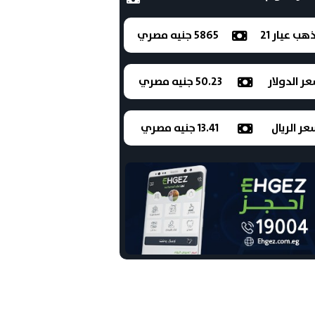
ذهب عيار 21
5865 جنيه مصري
ر الدولار
50.23 جنيه مصري
ر الريال
13.41 جنيه مصري