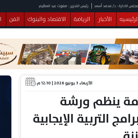
جلس الادارة : د/ محمد أسعد
رئيس التحرير : صفوت عبد العظيم
لرئيسيه
الأخبار
الرياضة
الاقتصاد والبنوك
الفن
ا
يقات
عربي ودولي
المرأة والطفل
التكنولوجيا
وهات
البرلمان
صحة
الثقافة
خدمات
منوعات
الأربعاء 3 يونيو 2026 | 12:10 م
مة ينظم ورشة
امج التربية الإيجابية
نة