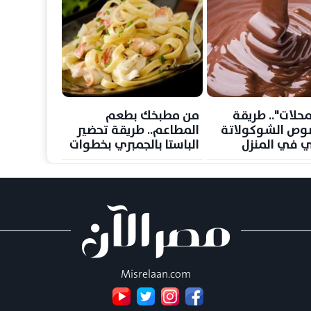
محلات".. طريقة
من مطبخك بطعم
وص الشوكولاتة
المطاعم.. طريقة تحضير
ي في المنزل
الباستا بالجمبري بخطوات
ت بسيطة
سهلة وشهية
Misrelaan.com