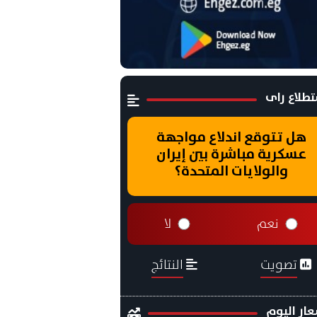
طلاع راى
هل تتوقع اندلاع مواجهة
عسكرية مباشرة بين إيران
والولايات المتحدة؟
نعم
لا
تصويت
النتائج
ار اليوم