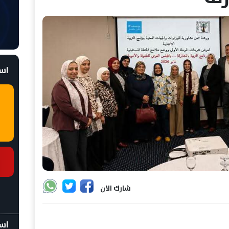
است
شارك الان
اسع