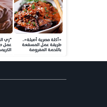
«أكلة مصرية أصيلة»..
"زي ال
طريقة عمل المسقعة
عمل ص
باللحمة المفرومة
الكريم
بخطوات سهلة ومذاق لا
بمكونا
يقاوم