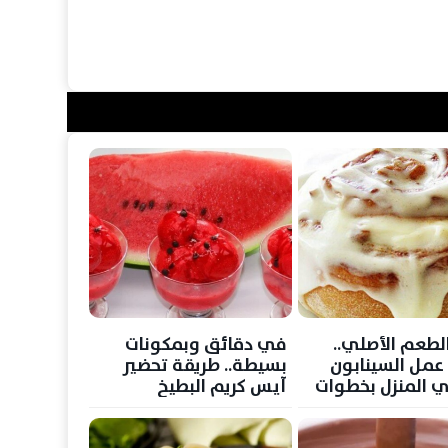
الطعم الأصلي..
في دقائق وبمكونات
عمل السينابون
بسيطة.. طريقة تحضير
 المنزل بخطوات
آيس كريم البطيخ
المنعش لمواجهة حرارة
الصيف