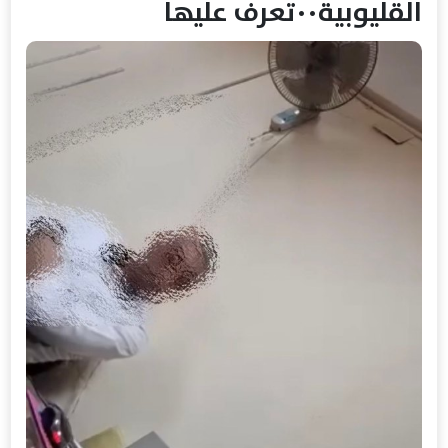
القليوبية٠٠تعرف عليها