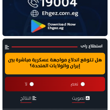
استطلاع راى
هل تتوقع اندلاع مواجهة عسكرية مباشرة بين
إيران والولايات المتحدة؟
نعم
لا
تصويت
النتائج