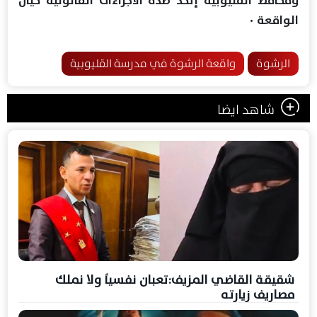
ومحافظ القليوبية إتخذ ضده الاجراءات القانونية حيال
الواقعة ٠
الرشوة
واقعة الرشوة في مدرسة القليوبية
شاهد ايضا
شقيقة القاضي المزيف:تعبان نفسياً ولا نملك
مصاريف زيارته