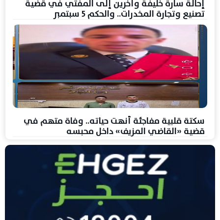
إحالة سارة خليفة وآخرين إلى المفتي في قضية
تصنيع وتجارة المخدرات.. والحكم 5 سبتمبر
سكتة قلبية مفاجئة أنهت حياته.. وفاة متهم في
قضية «القاضي المزيف» داخل محبسه