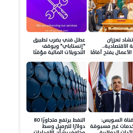
شاد تعززان
عطل فني يضرب تطبيق
 الاقتصادية..
"إنستاباي" ويوقف
لأعمال يفتح آفاقًا
التحويلات المالية مؤقتًا
لاستثمار والتجارة
ناة السويس:
النفط يرتفع متجاوزًا 80
 خدمات غير مسبوقة
دولارًا للبرميل وسط
ائدات الدولارية
مخاوف بشأن الإمدادات