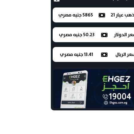
ذهب عيار 21
5865 جنيه مصري
ر الدولار
50.23 جنيه مصري
ر الريال
13.41 جنيه مصري