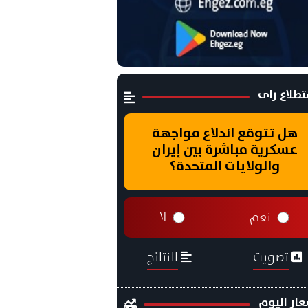
طلاع راى
هل تتوقع اندلاع مواجهة
عسكرية مباشرة بين إيران
والولايات المتحدة؟
نعم
لا
تصويت
النتائج
ار اليوم