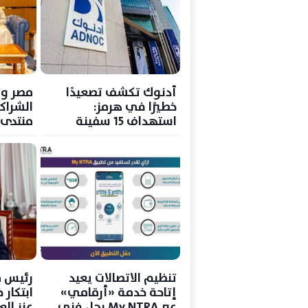
أدنوك تكشف تصعيدًا
مصر وت
خطيرًا في هرمز:
الشراكة
استهداف 15 سفينة
منتدى ا
وسقوط قتيل
جديدة ل
تنظيم الاتصالات يعيد
رئيس ق
إتاحة خدمة «أرقامي»
ابتكار
عبر My NTRA بحل فني
عزز الع