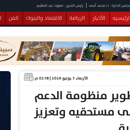
جلس الادارة : د/ محمد أسعد
رئيس التحرير : صفوت عبد العظيم
لرئيسيه
الأخبار
الرياضة
الاقتصاد والبنوك
الفن
ا
يقات
عربي ودولي
المرأة والطفل
التكنولوجيا
وهات
البرلمان
صحة
الثقافة
خدمات
منوعات
الأربعاء 3 يونيو 2026 | 02:18 م
طوير منظومة الدعم
ى مستحقيه وتعزيز
ية