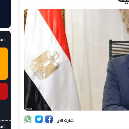
است
شارك الان
اسع