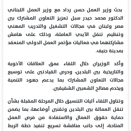
بحث وزير العمل حسن رداد مع وزير العمل اللبناني
الدكتور محمد حيدر سبل تعزيز التعاون المشترك بين
مصر ولبنان في مجالات التشغيل والتدريب المهني
وتنظيم تنقل الأيدي العاملة، وذلك على هامش
مشاركتهما في فعاليات مؤتمر العمل الدولي المنعقد
بمدينة جنيف.
وأكد الوزيران خلال اللقاء عمق العلاقات الأخوية
والتاريخية بين البلدين، وحرص القيادتين على توسيع
مجالات التعاون المشترك بما يدعم جهود التنمية
ويخدم مصالح الشعبين الشقيقين.
وتناول اللقاء آليات التنسيق خلال المرحلة المقبلة بشأن
تنقل العمالة بين البلدين وتقنين أوضاعها، بما يضمن
حماية حقوق العمال والاستفادة من فرص العمل
المتاحة، إلى جانب مناقشة تسريع تنفيذ خطة الربط