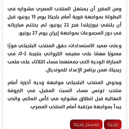
ومن المقرر أن يستهل المنتخب المصري مشواره في
البطولة بمواجهة قوية أمام بلجيكا يوم 15 يونيو، قبل
أن يلتقي نيوزيلندا فجر 22 يونيو، ثم يختتم مبارياته
في دور المجموعات بمواجهة إيران يوم 27 يونيو.
وعلى صعيد الاستعدادات، حقق المنتخب البلجيكي فوزًا
معنويًا مهمًا على مضيفه الكرواتي بنتيجة 2-0، في
المباراة الودية التي جمعتهما مساء الثلاثاء على ملعب
ريجيكا، ضمن برنامج الإعداد للمونديال.
ويخوض المنتخب البلجيكي مواجهة ودية أخيرة أمام
منتخب تونس مساء السبت المقبل، في البروفة
النهائية قبل انطلاق مشواره في كأس العالم، والذي
يبدأ بمواجهة مرتقبة أمام المنتخب المصري.
بلجيكا
معسكر بلجيكا