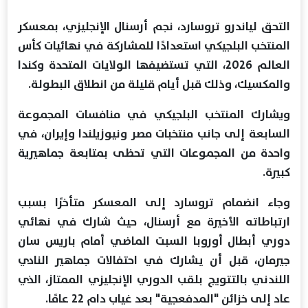
التحق لياندرو تروسارد، نجم أرسنال الإنجليزي، بمعسكر
المنتخب البلجيكي استعدادًا للمشاركة في نهائيات كأس
العالم 2026، التي تستضيفها الولايات المتحدة وكندا
والمكسيك، وذلك قبل أيام قليلة من انطلاق البطولة.
ويشارك المنتخب البلجيكي في منافسات المجموعة
السابعة إلى جانب منتخبات مصر ونيوزيلندا وإيران، في
واحدة من المجموعات التي تحظى بمتابعة جماهيرية
كبيرة.
وجاء انضمام تروسارد إلى المعسكر متأخرًا بسبب
ارتباطاته الأخيرة مع أرسنال، حيث شارك في نهائي
دوري أبطال أوروبا السبت الماضي أمام باريس سان
جيرمان، قبل أن يشارك في احتفالات جماهير النادي
اللندني بالتتويج بلقب الدوري الإنجليزي الممتاز، الذي
عاد إلى خزائن "المدفعجية" بعد غياب دام 22 عامًا.