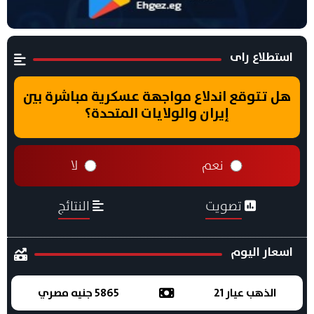
استطلاع راى
هل تتوقع اندلاع مواجهة عسكرية مباشرة بين
إيران والولايات المتحدة؟
نعم
لا
تصويت
النتائج
اسعار اليوم
الذهب عيار 21
5865 جنيه مصري