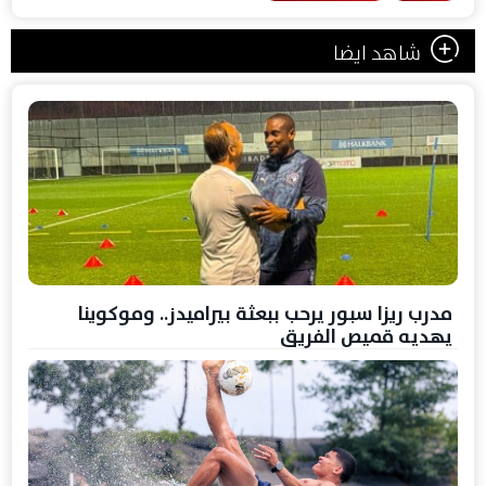
شاهد ايضا
مدرب ريزا سبور يرحب ببعثة بيراميدز.. وموكوينا
يهديه قميص الفريق