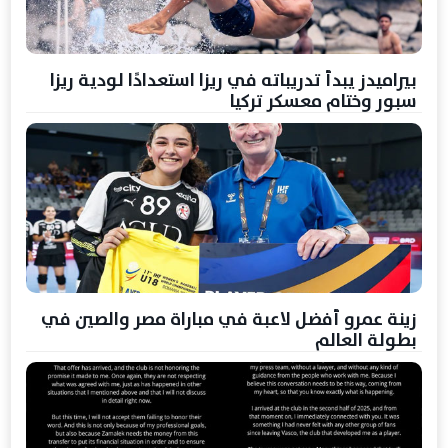
بيراميدز يبدأ تدريباته في ريزا استعدادًا لودية ريزا
سبور وختام معسكر تركيا
زينة عمرو أفضل لاعبة في مباراة مصر والصين في
بطولة العالم