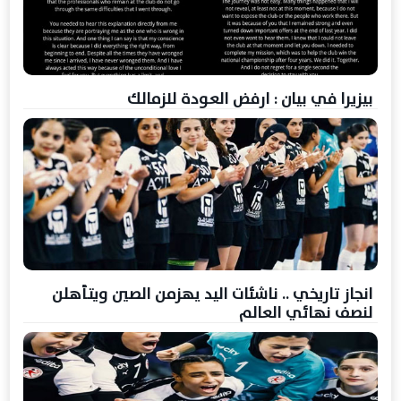
بيزيرا في بيان : ارفض العودة للزمالك
انجاز تاريخي .. ناشئات اليد يهزمن الصين ويتأهلن
لنصف نهائي العالم