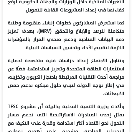
التغيرات المناخية داخل الوزارات والجهات الحكومية لرفع
كفاءتها في إعداد المشروعات القابلة للتمويل.
كما استعرض المشاركون خطوات إنشاء منظومة وطنية
متكاملة للرصد والإبلاغ والتحقق (MRV)، بهدف تعزيز
دقة البيانات المناخية ودعم متخذي القرار بالمؤشرات
اللازمة لتقييم الأداء وتحسين السياسات البيئية.
وتناول الاجتماع إعداد دراسات فنية متخصصة لحماية
استثمارات الطاقة المتجددة وتعزيز استدامتها، فضلًا عن
مراجعة أحدث التقنيات المرتبطة باحتجاز الكربون وتخزينه،
في إطار توجه الدولة لتبني حلول مبتكرة تدعم خفض
الانبعاثات.
وأكدت وزيرة التنمية المحلية والبيئة أن مشروع TFSC
يمثل إحدى المبادرات الاستراتيجية التي تدعم مسار
التحول نحو اقتصاد أكثر استدامة وقدرة على التكيف مع
التحديات المناخية، مشددة على أهمية تعظيم