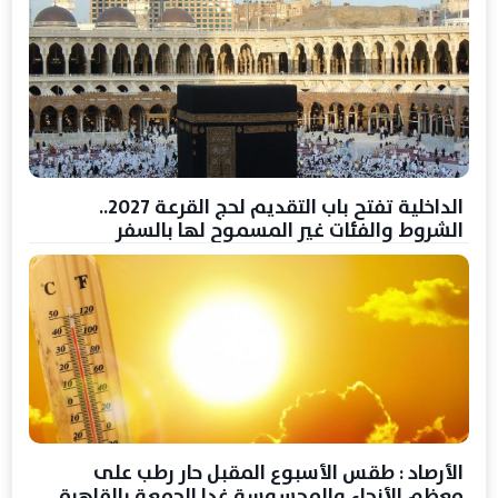
الداخلية تفتح باب التقديم لحج القرعة 2027..
الشروط والفئات غير المسموح لها بالسفر
الأرصاد : طقس الأسبوع المقبل حار رطب على
معظم الأنحاء والمحسوسة غدا الجمعة بالقاهرة