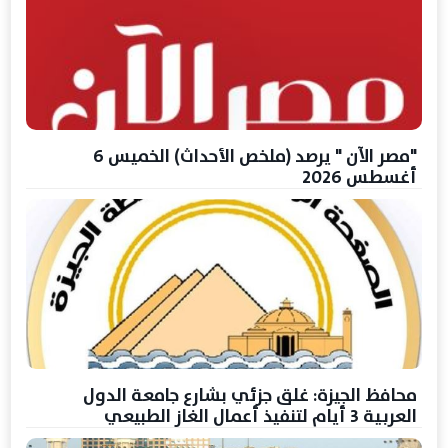
"مصر الآن " يرصد (ملخص الأحداث) الخميس 6
أغسطس 2026
محافظ الجيزة: غلق جزئي بشارع جامعة الدول
العربية 3 أيام لتنفيذ أعمال الغاز الطبيعي