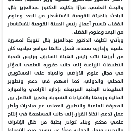
والبحث العلمي، قرارًا بتكليف الدكتور عبدالعزيز بلال،
الباحث بالهيئة القومية للاستشعار من البعد وعلوم
الفضاء، بتسيير أعمال رئيس الهيئة القومية للاستشعار
من البعد وعلوم الفضاء.
ويأتي تكليف الدكتور عبدالعزيز بلال تتويجًا لمسيرة
علمية وإدارية ممتدة، شغل خلالها مواقع قيادية كان
من أبرزها نائب رئيس الهيئة السابق، ورئيس شعبة
التطبيقات الزراعية إلى جانب حضوره العلمي المؤثر
في مجال علوم الأراضي والمياه على المستويين
المحلي والدولي، كما أسهم في دعم وتطوير
التطبيقات البحثية المرتبطة بإدارة الأراضي والموارد
المائية وربطها بالاحتياجات التنموية، وتعزيز التكامل بين
المعرفة العلمية والتطبيق العملي عبر مبادرات وأطر
عمل تدعم اتخاذ القرار، إلى جانب المساهمة في إنتاج
علمي محكم وبناء كوادر بحثية من خلال الإشراف
والتدريب ونقل الخبرات، فضلًا عن ترسيخ قيم الانضباط