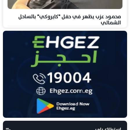
محمود عزب يظهر في حفل "كايروكي" بالساحل
الشمالي
استطلاع راى