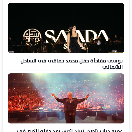
بوسي مفاجأة حفل محمد حماقي في الساحل
الشمالي
عمرو دياب يتصدر تريند إكس بعد حفله الكبير في