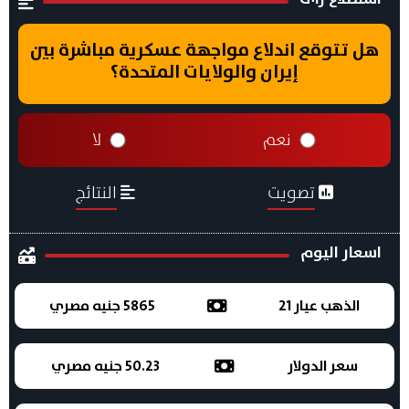
هل تتوقع اندلاع مواجهة عسكرية مباشرة بين
إيران والولايات المتحدة؟
نعم
لا
تصويت
النتائج
اسعار اليوم
الذهب عيار 21
5865 جنيه مصري
سعر الدولار
50.23 جنيه مصري