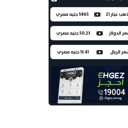
ذهب عيار 21
5865 جنيه مصري
ر الدولار
50.23 جنيه مصري
ر الريال
13.41 جنيه مصري