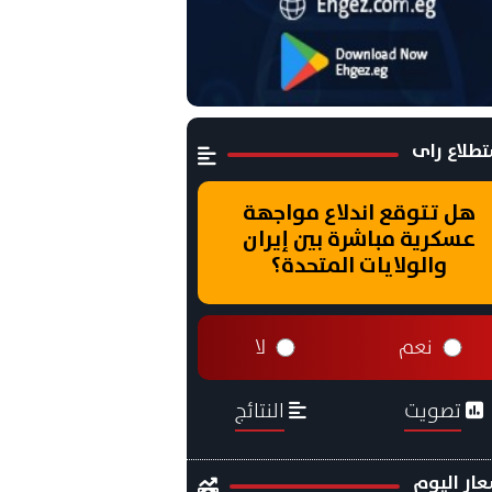
طلاع راى
هل تتوقع اندلاع مواجهة
عسكرية مباشرة بين إيران
والولايات المتحدة؟
نعم
لا
تصويت
النتائج
ار اليوم