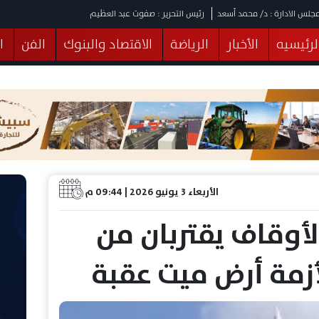
جلس الادارة : د/ محمد أسعد
رئيس التحرير : صفوت عبد العظيم
لرئيسيه
الأخبار
الرياضة
الاقتصاد والبنوك
الفن
ا
يقات
عربي ودولي
المرأة والطفل
التكنولوجيا
وهات
البرلمان
صحة
الثقافة
خدمات
منوعات
الأربعاء 3 يونيو 2026 | 09:44 م
لأوقاف يقتربان من
أزمة أرض ميت عقبة