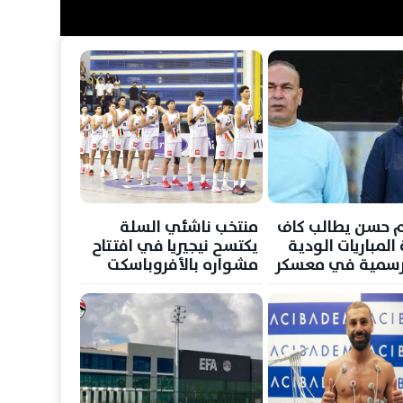
م حسن يطالب كاف
منتخب ناشئي السلة
المباريات الودية
يكتسح نيجيريا في افتتاح
رسمية في معسكر
مشواره بالأفروباسكت