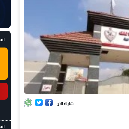
است
شارك الان
اسع