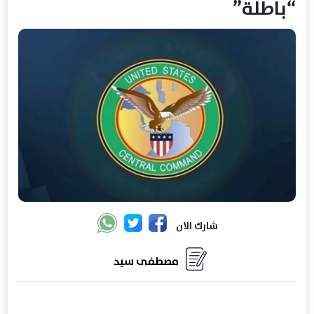
“باطلة”
شارك الان
مصطفى سيد