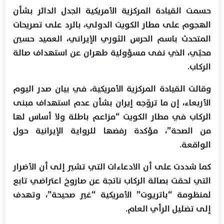
حسمت القيادة المركزية الأمريكية الجدل الدائر بشأن
الهجوم على مطار الكويت الدولي، بالرد على تصريحات
المتحدث باسم الحرس الثوري الإيراني، العميد حسين
محبّي، الذي نفى مسؤولية طهران عن استهداف صالة
الركاب.
وقالت القيادة المركزية الأمريكية، في بيان صدر اليوم
الأربعاء، إن ما تروّجه إيران بشأن عدم استهداف مبنى
الركاب في مطار الكويت “مزاعم باطلة ولا أساس لها
من الصحة”، مؤكدة رفضها للرواية الإيرانية حول
الواقعة.
كما شددت على أن الادعاءات التي تشير إلى أن الأضرار
التي لحقت بصالة الركاب ناتجة عن صاروخ اعتراضي تابع
لمنظومة “باتريوت” الأمريكية “غير صحيحة”، وتهدف
إلى تضليل الرأي العام.