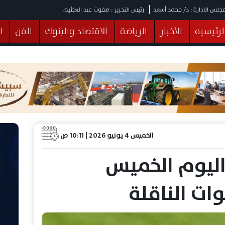
جلس الادارة : د/ محمد أسعد
رئيس التحرير : صفوت عبد العظيم
لرئيسيه
الأخبار
الرياضة
الاقتصاد والبنوك
الفن
ا
يقات
عربي ودولي
المرأة والطفل
التكنولوجيا
وهات
البرلمان
صحة
الثقافة
خدمات
منوعات
الخميس 4 يونيو 2026 | 10:11 ص
اليوم الخميس