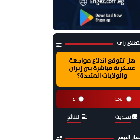
طلاع راى
هل تتوقع اندلاع مواجهة
عسكرية مباشرة بين إيران
والولايات المتحدة؟
نعم
لا
تصويت
النتائج
ار اليوم