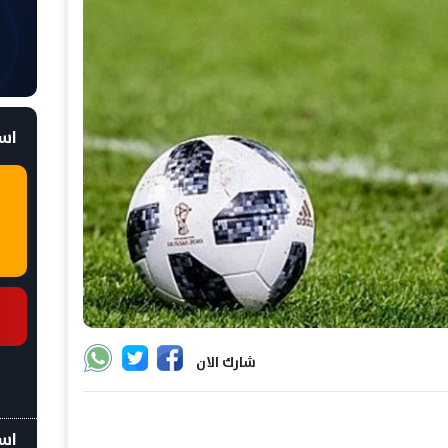
است
شارك الان
اسع