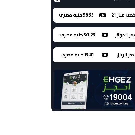
ذهب عيار 21
5865 جنيه مصري
ر الدولار
50.23 جنيه مصري
ر الريال
13.41 جنيه مصري