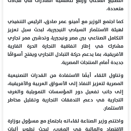
التصنيع المحلي ورفع تنافسية الصادرات في مجالات
متعددة.
كما اجتمع الوزير مع أمينو عمر صادق، الرئيس التنفيذي
لهيئة الاستثمار السيادي النيجيرية، لبحث سبل تعزيز
التكامل الصناعي بين مصر ونيجيريا، وتدشين ممر تجاري
مشترك في إطار اتفاقية التجارة الحرة القارية
الأفريقية، بما يدعم حركة التبادل التجاري ويفتح أسواقًا
جديدة أمام المنتجات المصرية.
وتناول اللقاء أيضًا الاستفادة من القدرات التصنيعية
المصرية لتعزيز النفاذ إلى الأسواق العربية والأفريقية،
إلى جانب تفعيل دور المؤسسات التمويلية والغرف
التجارية في دعم التدفقات التجارية وتقليل مخاطر
الاستثمار.
واختتم وزير الصناعة لقاءاته باجتماع مع مسؤول بوزارة
الاقتصاد والمالية في المغرب، لبحث تطوير آليات