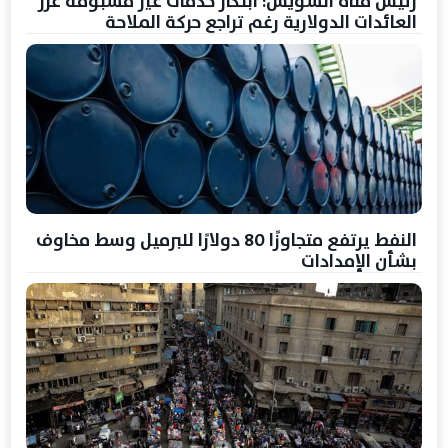
رئيس قناة السويس: ابتكار خدمات غير مسبوقة عزز
العائدات الدولارية رغم تراجع حركة الملاحة
النفط يرتفع متجاوزًا 80 دولارًا للبرميل وسط مخاوف
بشأن الإمدادات