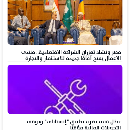
مصر وتشاد تعززان الشراكة الاقتصادية.. منتدى
الأعمال يفتح آفاقًا جديدة للاستثمار والتجارة
عطل فني يضرب تطبيق "إنستاباي" ويوقف
التحويلات المالية مؤقتًا