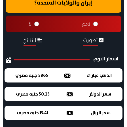
إيران والولايات المتحدة؟
نعم
لا
تصويت
النتائج
اسعار اليوم
الذهب عيار 21
5865 جنيه مصري
سعر الدولار
50.23 جنيه مصري
سعر الريال
13.41 جنيه مصري