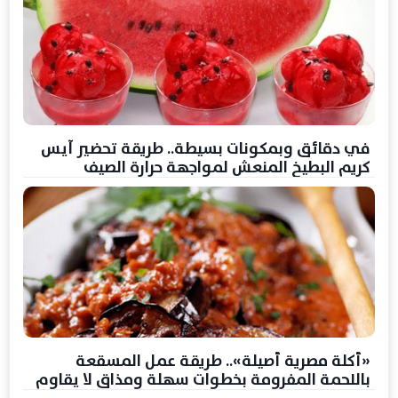
في دقائق وبمكونات بسيطة.. طريقة تحضير آيس
كريم البطيخ المنعش لمواجهة حرارة الصيف
«أكلة مصرية أصيلة».. طريقة عمل المسقعة
باللحمة المفرومة بخطوات سهلة ومذاق لا يقاوم