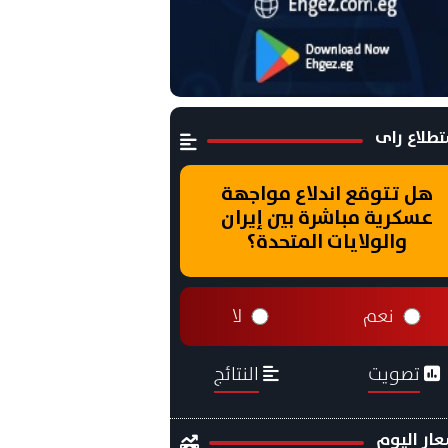
طلاع راى
هل تتوقع اندلاع مواجهة
عسكرية مباشرة بين إيران
والولايات المتحدة؟
نعم
لا
تصويت
النتائج
ار اليوم