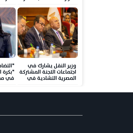
36
وزير النقل يشارك في
"التضا
اجتماعات اللجنة المشتركة
"بكرة ا
المصرية التشادية في
في مص
إنجامينا