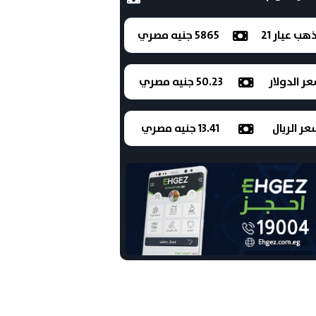
ذهب عيار 21
5865 جنيه مصري
ر الدولار
50.23 جنيه مصري
ر الريال
13.41 جنيه مصري