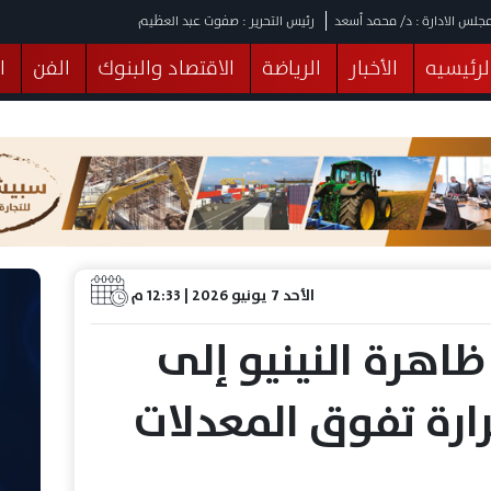
جلس الادارة : د/ محمد أسعد
رئيس التحرير : صفوت عبد العظيم
لرئيسيه
الأخبار
الرياضة
الاقتصاد والبنوك
الفن
ا
يقات
عربي ودولي
المرأة والطفل
التكنولوجيا
وهات
البرلمان
صحة
الثقافة
خدمات
منوعات
الأحد 7 يونيو 2026 | 12:33 م
ظاهرة النينيو إلى
ارة تفوق المعدلات