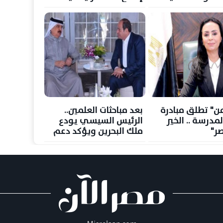
من" تطلق مبادرة
بعد مباحثات العلمين..
لمدرسة .. الخير
الرئيس السيسي يودع
ر"
ملك البحرين ويؤكد دعم
مصر لأمن المملكة