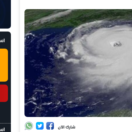
است
شارك الان
اسع