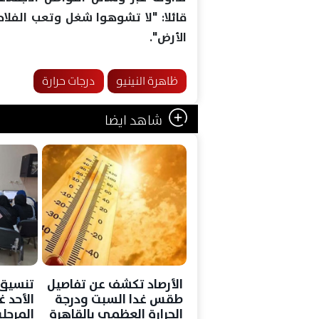
قائلا: "لا تشوهوا شغل وتعب الفلاح
الأرض".
ظاهرة النينيو
درجات حرارة
شاهد ايضا
الأرصاد تكشف عن تفاصيل
طقس غدا السبت ودرجة
الأحد 
الحرارة العظمى بالقاهرة
المرحلة