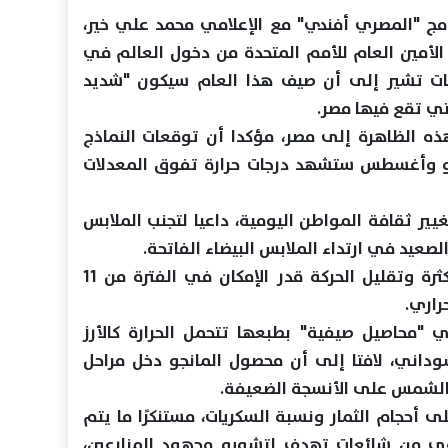
نامج "المصري أفندي" مع الإعلامي محمد علي خير،
الأمين العام للأمم المتحدة من دخول العالم في
عات تشير إلى أن صيف هذا العام سيكون "شديد
تي تقع فيها مصر.
ذه الظاهرة إلى مصر، مؤكدا أن توقعات النماذج
يو وأغسطس ستشهد درجات حرارة تفوق المعدلات
ر ثقافة المواطن اليومية، داعيا لتجنب الملابس
لصعيد في ارتداء الملابس البيضاء الفاتحة.
وشدد على ضرورة شرب السوائل بكثرة وتقليل الحركة قدر الإمكان في الفترة من 11
 "محاصيل صيفية" بطبعها تتحمل الحرارة كالأرز
وداني، لافتا إلى أن محصول المانجو دخل مراحل
 الشمس على الأنسجة الضعيفة.
لى أحجام الثمار ونسبة السكريات، مستنكرًا ما يتم
اعي من شائعات تهدف لتشويه مجهود المزارعين،