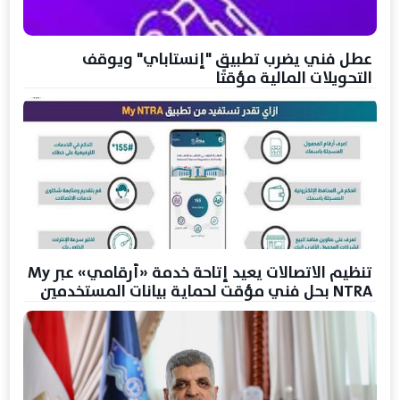
عطل فني يضرب تطبيق "إنستاباي" ويوقف
التحويلات المالية مؤقتًا
تنظيم الاتصالات يعيد إتاحة خدمة «أرقامي» عبر My
NTRA بحل فني مؤقت لحماية بيانات المستخدمين