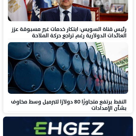
رئيس قناة السويس: ابتكار خدمات غير مسبوقة عزز
العائدات الدولارية رغم تراجع حركة الملاحة
النفط يرتفع متجاوزًا 80 دولارًا للبرميل وسط مخاوف
بشأن الإمدادات