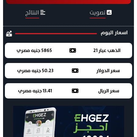
تصويت
النتائج
اسعار اليوم
الذهب عيار 21
5865 جنيه مصري
سعر الدولار
50.23 جنيه مصري
سعر الريال
13.41 جنيه مصري