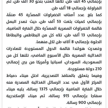
بإجمالي 45 ألف طن، تلاها العنب بنحو 30 ألف طن، ثم
الفراولة بإجمالي 18 ألف طن.
كما بلغ عدد أصناف الخضراوات المصدَّرة 45 صنفًا،
بإجمالي كميات بلغت 53 ألف طن، حيث تصدر البصل
قائمة الخضراوات المصرية المصدَّرة خلال الفترة الماضية،
بإجمالي 13 ألف طن، تلاه كل من البطاطس والبطاطا
الحلوة بإجمالي 8 آلاف طن لكل منهما.
وتصدرت هولندا قائمة الدول المستوردة للصادرات
الغذائية المصرية خلال الأسبوع الماضي، تلتها كل من
السعودية، السودان، اسبانيا وأمريكا من بين إجمالي
210 دولة مستوردة.
وفيما يتعلق بالمنافذ التصديرية، احتل ميناء دمياط
المركز الأول في عدد الرسائل الغذائية المصدرة منه
خلال الفترة الماضية بإجمالي 1375 رسالة، يليه ميناء
سفاجا بـإجمالي 915 رسالة، ثم ميناء الإسكندرية
بإجمالي 900 رسالة.