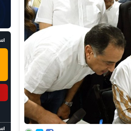
است
اسع