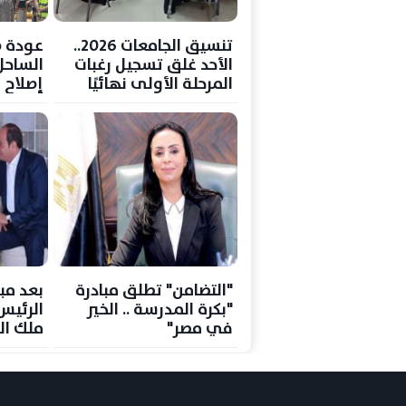
تنسيق الجامعات 2026..
عودة ض
الأحد غلق تسجيل رغبات
الساحل
المرحلة الأولى نهائيًا
إصلاح 
"التضامن" تطلق مبادرة
بعد مبا
"بكرة المدرسة .. الخير
الرئيس
في مصر"
ملك ال
مصر لأ