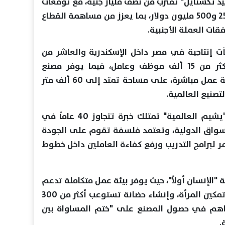
د تكستايل" تقترب من نصف مليار جنيه، مع توقعات
بتحقيق صادرات سنوية تتراوح بين 250 و500 مليون دولار، بما يعزز من مساهمة القطاع
ات العملة الأجنبية.
ت إنتاجية في مصر داخل الإسكندرية والعاشر من
رمضان والإسماعيلية، ويعمل بها أكثر من 15 ألف موظف وعامل، فيما يوفر مصنع
الإسكندرية وحده أكثر من 6000 فرصة عمل مباشرة، على مساحة تمتد إلى 60 ألف متر
تصنيع العالمية.
وأشار إلى أن المجموعة التابعة لـ"يشيم العالمية" تمتلك خبرة تتجاوز 40 عاماً في
لأسواق الدولية، وتعتمد فلسفة تقوم على الجودة
مر لبرامج التدريب ورفع كفاءة العاملين داخل خطوط
الإنسان أولاً"، حيث يوفر بيئة عمل متكاملة تدعم
الاستقرار الوظيفي، إلى جانب دعم تمكين المرأة، وإنشاء حضانة تستوعب أكثر من 300
ساهم في حصول المصنع على "ختم المساواة بين
.