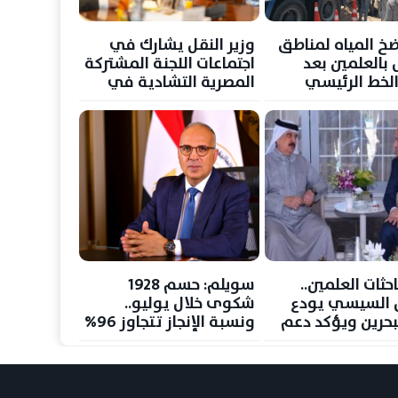
خ المياه لمناطق
وزير النقل يشارك في
 بالعلمين بعد
اجتماعات اللجنة المشتركة
الخط الرئيسي
المصرية التشادية في
إنجامينا
حثات العلمين..
سويلم: حسم 1928
 السيسي يودع
شكوى خلال يوليو..
بحرين ويؤكد دعم
ونسبة الإنجاز تتجاوز 96%
من المملكة
بمنظومة شكاوى
المواطنين