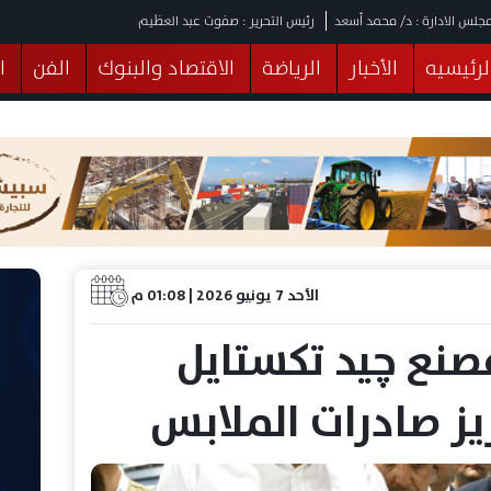
جلس الادارة : د/ محمد أسعد
رئيس التحرير : صفوت عبد العظيم
لرئيسيه
الأخبار
الرياضة
الاقتصاد والبنوك
الفن
ا
يقات
عربي ودولي
المرأة والطفل
التكنولوجيا
وهات
البرلمان
صحة
الثقافة
خدمات
منوعات
الأحد 7 يونيو 2026 | 01:08 م
صنع چيد تكستايل
يز صادرات الملابس