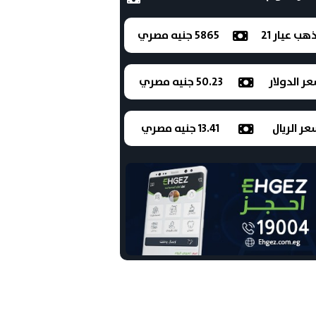
ذهب عيار 21
5865 جنيه مصري
ر الدولار
50.23 جنيه مصري
ر الريال
13.41 جنيه مصري