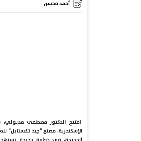
أحمد محسن
افتتح الدكتور مصطفى مدبولي، رئ
الإسكندرية، مصنع "چيد تكستايل" للم
الجديدة، في خطوة جديدة تستهدف