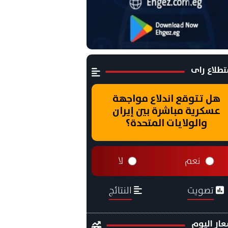
طلاع راى
هل تتوقع اندلاع مواجهة
عسكرية مباشرة بين إيران
والولايات المتحدة؟
نعم
لا
تصويت
النتائج
ار اليوم