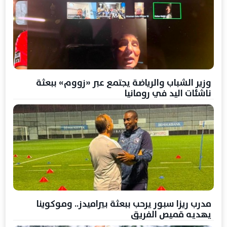
وزير الشباب والرياضة يجتمع عبر «زووم» ببعثة
ناشئات اليد في رومانيا
مدرب ريزا سبور يرحب ببعثة بيراميدز.. وموكوينا
يهديه قميص الفريق