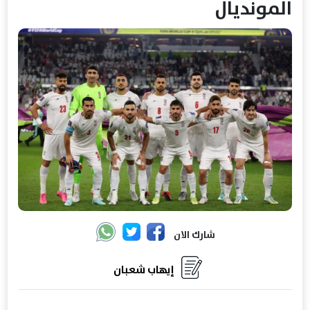
المونديال
شارك الان
إيهاب شعبان