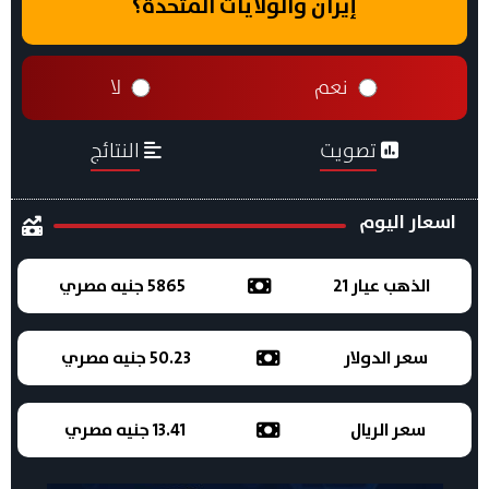
إيران والولايات المتحدة؟
نعم
لا
تصويت
النتائج
اسعار اليوم
الذهب عيار 21
5865 جنيه مصري
سعر الدولار
50.23 جنيه مصري
سعر الريال
13.41 جنيه مصري