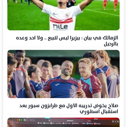
الزمالك في بيان : بيزيرا ليس للبيع .. ولا احد وعده
بالرحيل
صلاح يخوض تدريبه الاول مع طرابزون سبور بعد
استقبال اسطوري